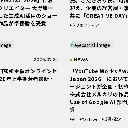
Iクリエイター 大野雄一
迎え、企業の経営層・
した生成AI活用のショー
共に「CREATIVE DA
作品が準優勝を受賞
#クリエイティブ
2026.07.24
NEWS
研究所主催オンラインセ
「YouTube Works Aw
026年上半期若者最新ト
Japan 2026」にお
」
ージェントが企画・制
株式会社メルカリの作品
代
Use of Google AI 部
賞
#AI
#YouTube
#受賞/認定