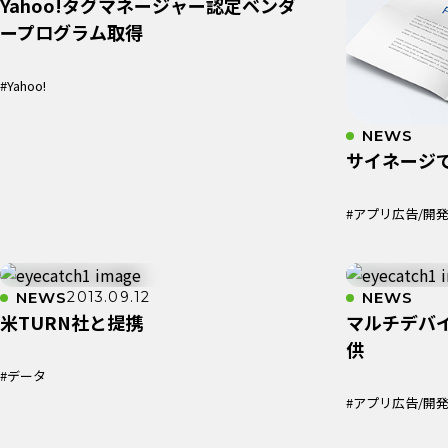
Yahoo!タグマネージャー認定ベンダ
ープログラム取得
#Yahoo!
NEWS
サイネージ
#アプリ広告/開
NEWS
2013.09.12
NEWS
米TURN社と提携
マルチデバ
供
#データ
#アプリ広告/開