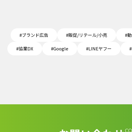
#ブランド広告
#販促/リテール/小売
#
#協業DX
#Google
#LINEヤフー
#
C