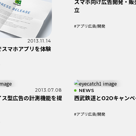
スマホ向け広告開発・販
立
#アプリ広告/開発
2013.11.14
でスマホアプリを体験
発
2013.07.08
NEWS
イス型広告の計測機能を提
西武鉄道とO2Oキャン
#アプリ広告/開発
発