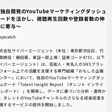
独自開発のYouTubeマーケティングダッシュ
ボードを活かし、視聴再生回数や登録者数の伸
長に寄与～
式会社サイバーエージェント（本社：東京都渋谷区、代
取締役：藤田晋、東証一部上場：証券コード4751、以下
イバーエージェント）は、芸能人・有名人のSNSプラッ
フォーム上での活躍を支援する専門組織「おもしろ企画
ンター」において、独自のYouTubeマーケティングダッ
ュボード「Talent Insight Report （タレント インサイ
 レポート） 」を開発し、データに基づいた分析・運用か
、タレントのYouTubeチャンネルのさらなる成長促進を
援するサービスの提供を開始しました。