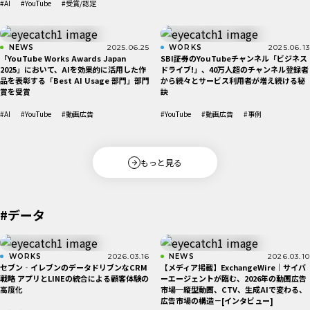
#AI
#YouTube
#受賞/認定
NEWS
2025.06.25
WORKS
2025.06.13
「YouTube Works Awards Japan
SBI証券のYouTubeチャンネル「ビジネス
2025」において、AIを効果的に活用した作
ドライブ!」、40万人超のチャンネル登録者
品を表彰する「Best AI Usage 部門」部門
から続々とサービス利用者が増え続ける秘
賞を受賞
訣
#AI
#YouTube
#動画広告
#YouTube
#動画広告
#事例
もっと見る
#データ
WORKS
2026.03.16
NEWS
2026.03.10
セブン‐イレブンのデータドリブンなCRM
【メディア掲載】ExchangeWire｜サイバ
戦略 アプリとLINEの統合による顧客体験の
ーエージェントが臨む、2026年の動画広告
高度化
市場─縦型動画、CTV、生成AIで変わる、
広告市場の構造－[インタビュー]