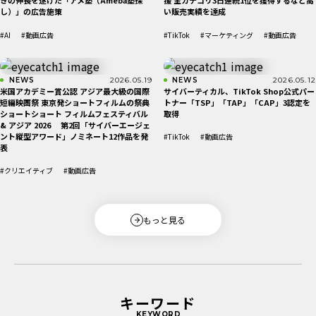
きの伸長を遂げた「アメ塾（Ameba塾探
援 全カテゴリ3日連続1位を獲得するなど高
し）」の広告施策
い販売実績を達成
#AI
#動画広告
#TikTok
#マーケティング
#動画広告
NEWS
2026.05.19
NEWS
2026.05.12
米国アカデミー賞公認 アジア最大級の国際
サイバーティカル、TikTok Shop公式パー
短編映画祭 東京発ショートフィルムの祭典
トナー「TSP」「TAP」「CAP」3認定を
ショートショート フィルムフェスティバル
取得
& アジア 2026 第2回「サイバーエージェ
ント縦型アワード」ノミネート12作品を発
#TikTok
#動画広告
表
#クリエイティブ
#動画広告
もっと見る
キーワード
KEYWORD