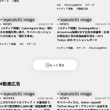
#データ
#事例
#AI
#ExchangeWire
#データ
#メディア掲載
#動画広告
NEWS
2026.01.19
NEWS
2026.01.13
【メディア掲載】CyberAgent Way｜値引
【メディア掲載】ExchangeWire｜
きの常識を問い直す。サイバーエージェン
Attention指標が示す広告の新基準－計測
トが仕掛ける「値引き革命」
の現在地と次の成長曲線を探る－ATS
Tokyo 2025 セッションレポート
#メディア掲載
#AI
#データ
#メディア掲載
#データ
#ExchangeWire
もっと見る
#動画広告
WORKS
2026.08.06
NEWS
2026.07.17
こだわりのクリエイティブ × 大量検証で、
サイバーティカル、Anker Japanの
1ヶ月で配信額約1,000％増！縦型動画で驚
TikTok Shop ザ・ブランドデー出店を支