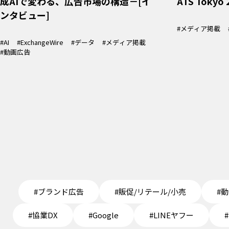
成AIで変わる、広告市場の構造－[イ
ATS Toky
ンタビュー]
#メディア掲載
#AI
#ExchangeWire
#データ
#メディア掲載
#動画広告
#ブランド広告
#販促/リテール/小売
#
#協業DX
#Google
#LINEヤフー
#