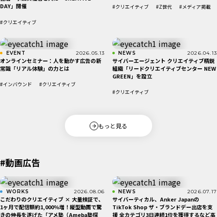
DAY」開催
#クリエイティブ
#Z世代
#メディア掲載
#クリエイティブ
EVENT
2026.05.13
NEWS
2026.04.13
オンラインセミナー：人を動かす広告の新
サイバーエージェント クリエイティブ精鋭
常識「リアル体験」の力とは
組織「リードクリエイティブセンター NEW
GREEN」を設立
#インバウンド
#クリエイティブ
#クリエイティブ
もっと見る
#動画広告
WORKS
2026.08.06
NEWS
2026.07.17
こだわりのクリエイティブ × 大量検証で、
サイバーティカル、Anker Japanの
1ヶ月で配信額約1,000％増！縦型動画で驚
TikTok Shop ザ・ブランドデー出店を支
きの伸長を遂げた「アメ塾（Ameba塾探
援 全カテゴリ3日連続1位を獲得するなど高