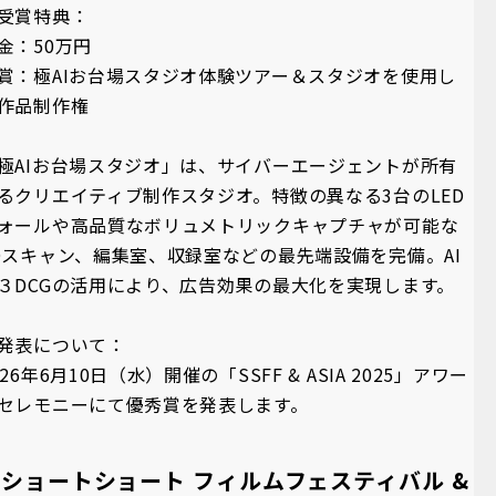
受賞特典：
金：50万円
賞：極AIお台場スタジオ体験ツアー＆スタジオを使用し
作品制作権
極AIお台場スタジオ」は、サイバーエージェントが所有
るクリエイティブ制作スタジオ。特徴の異なる3台のLED
ォールや高品質なボリュメトリックキャプチャが可能な
Dスキャン、編集室、収録室などの最先端設備を完備。AI
３DCGの活用により、広告効果の最大化を実現します。
発表について：
026年6月10日（水）開催の「SSFF & ASIA 2025」アワー
セレモニーにて優秀賞を発表します。
「ショートショート フィルムフェスティバル &