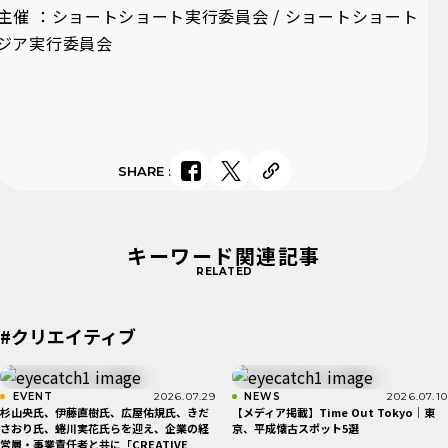
主催 ：ショートショート実行委員会 / ショートショート
ジア実行委員会
SHARE
:
キーワード関連記事
RELATED
#クリエイティブ
EVENT
2026.07.29
NEWS
2026.07.10
杉山央氏、伊藤直樹氏、広屋佑規氏、きだ
【メディア掲載】Time Out Tokyo｜東
さおり氏、蜷川実花氏らを迎え、企業の経
京、平成懐古スポット5選
営層・事業責任者と共に「CREATIVE