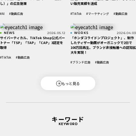
し）」の広告施策
い販売実績を達成
#AI
#動画広告
#TikTok
#マーケティング
#動画広告
NEWS
2026.05.12
WORKS
2026.04.03
サイバーティカル、TikTok Shop公式パー
「ホンダコライドンプロジェクト」、制作
トナー「TSP」「TAP」「CAP」3認定を
したティザー動画がオーガニックで2日で
取得
100万回再生、ブランド非接触層への認知拡
大を実現！
#TikTok
#動画広告
#ブランド広告
#動画広告
もっと見る
キーワード
KEYWORD