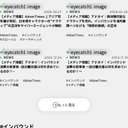
NEWS
2026.03.27
NEWS
2026.02.02
【メディア掲載】AdverTimes. | アジア若
【メディア掲載】アドタイ｜再体験可能な
年層が熱狂、日本発キャラクターの“ナラテ
ナラティブを売れ。インバウンドを海外展
ィブ”の正体をサイバーエージェントが解剖
開へつなげる「物語的価値」の正体
#AdverTimes.
#インバウンド
#AdverTimes.
#インバウンド
#グローバル
#マーケティング
NEWS
2025.12.04
NEWS
2025.11.10
【メディア掲載】アドタイ｜インバウンド
【メディア掲載】アドタイ｜インバウンド
消費の新事実 ~訪日観光客は何を求めてい
消費の新事実 ～訪日観光客は何を求めてい
るのか？~
るのか？～
#インバウンド
#AdverTimes.
#インバウンド
#AdverTimes.
#メディア掲載
#メディア掲載
もっと見る
#インバウンド