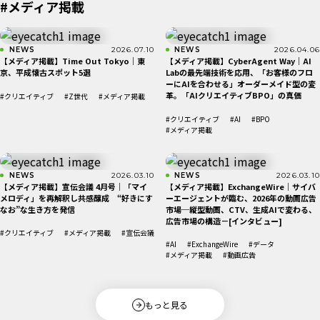
#メディア掲載
NEWS
2026.07.10
NEWS
2026.04.06
【メディア掲載】Time Out Tokyo｜東
【メディア掲載】CyberAgent Way｜AI
京、平成懐古スポット5選
Labの最先端技術を応用、「お客様のフロ
ーにAIを合わせる」オーダーメイド型の変
革。「AIクリエイティブBPO」の真価
#クリエイティブ
#Z世代
#メディア掲載
#クリエイティブ
#AI
#BPO
#メディア掲載
NEWS
2026.03.10
NEWS
2026.03.10
【メディア掲載】宣伝会議 4月号｜「マイ
【メディア掲載】ExchangeWire｜サイバ
メロディ」を再解釈し共感醸成 “好きにす
ーエージェントが臨む、2026年の動画広告
なお”な生き方を発信
市場─縦型動画、CTV、生成AIで変わる、
広告市場の構造－[インタビュー]
#クリエイティブ
#メディア掲載
#宣伝会議
#AI
#ExchangeWire
#データ
#メディア掲載
#動画広告
もっと見る