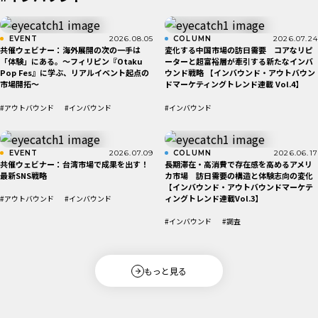
EVENT
2026.08.05
COLUMN
2026.07.24
共催ウェビナー：海外展開の次の一手は
変化する中国市場の訪日需要 コアなリピ
「体験」にある。〜フィリピン『Otaku
ーターと超富裕層が牽引する新たなインバ
Pop Fes』に学ぶ、リアルイベント起点の
ウンド戦略 【インバウンド・アウトバウン
市場開拓〜
ドマーケティングトレンド連載 Vol.4】
#アウトバウンド
#インバウンド
#インバウンド
EVENT
2026.07.09
COLUMN
2026.06.17
共催ウェビナー：台湾市場で成果を出す！
長期滞在・高消費で存在感を高めるアメリ
最新SNS戦略
カ市場 訪日需要の構造と体験志向の変化
【インバウンド・アウトバウンドマーケテ
ィングトレンド連載Vol.3】
#アウトバウンド
#インバウンド
#インバウンド
#調査
もっと見る