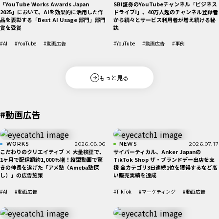
「YouTube Works Awards Japan
SBI証券のYouTubeチャンネル「ビジネス
2025」において、AIを効果的に活用した作
ドライブ!」、40万人超のチャンネル登録者
品を表彰する「Best AI Usage 部門」部門
から続々とサービス利用者が増え続ける秘
賞を受賞
訣
#AI
#YouTube
#動画広告
#YouTube
#動画広告
#事例
もっと見る
#動画広告
WORKS
2026.08.06
NEWS
2026.07.17
こだわりのクリエイティブ × 大量検証で、
サイバーティカル、Anker Japanの
1ヶ月で配信額約1,000％増！縦型動画で驚
TikTok Shop ザ・ブランドデー出店を支
きの伸長を遂げた「アメ塾（Ameba塾探
援 全カテゴリ3日連続1位を獲得するなど高
し）」の広告施策
い販売実績を達成
#AI
#動画広告
#TikTok
#マーケティング
#動画広告