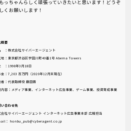
もっちゃんらしく頑張っていきたいと思います！どうぞ
しくお願いします！
社概要
名 ：株式会社サイバーエージェント
地：東京都渋谷区宇田川町40番1号 Abema Towers
 ：1998年3月18日
金：7,203 百万円（2020年12月末現在）
表者：代表取締役 藤田晋
業内容：メディア事業、インターネット広告事業、ゲーム事業、投資育成事業
問い合わせ先
式会社サイバーエージェント インターネット広告事業本部 広報担当
mail： honbu_pub@cyberagent.co.jp