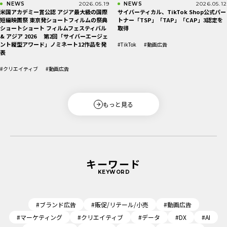
NEWS
2026.05.19
NEWS
2026.05.12
米国アカデミー賞公認 アジア最大級の国際
サイバーティカル、TikTok Shop公式パー
短編映画祭 東京発ショートフィルムの祭典
トナー「TSP」「TAP」「CAP」3認定を
ショートショート フィルムフェスティバル
取得
& アジア 2026 第2回「サイバーエージェ
ント縦型アワード」ノミネート12作品を発
#TikTok
#動画広告
表
#クリエイティブ
#動画広告
もっと見る
キーワード
KEYWORD
#ブランド広告
#販促/リテール/小売
#動画広告
#マーケティング
#クリエイティブ
#データ
#DX
#AI