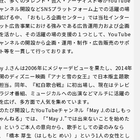
在、多くのタレント・芸人・アーティスト等がYouTube
ャンネル開設などSNSプラットフォーム上での活躍の場
拡げる中、「おもしろ企画センター」では当社インター
ット広告事業における強みである広告運用力および企画
を活かし、その活躍の場の支援の１つとして、YouTube
ャンネルの開設から企画・運用・制作・広告販売のサポ
ト等を一貫して行っております。
ay J.さんは2006年にメジャーデビューを果たし、2014年
開のディズニー映画『アナと雪の女王』で日本版主題歌
担当。同年、『紅白歌合戦』に初出場し、現在はテレビ
ラジオ番組、ミュージカルへの出演などマルチに活躍の
を広げ、多方面で人気を集めています。
のたび開設したYouTubeチャンネル「May J.のはしもっ
ゃんねる」では、「“May J.”では出来ないことを始めた
」というご本人の意向から、歌手としての姿のみなら
、「橋本 芽生（はしもと めい）」という1人の女性とし