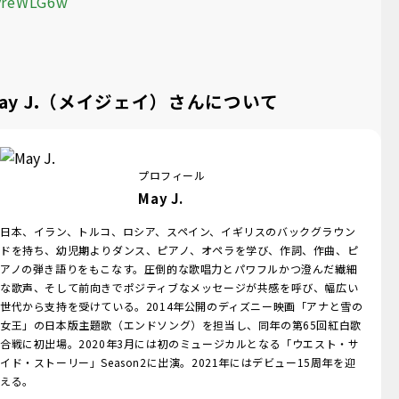
yreWLG6w
ay J.（メイジェイ）さんについて
プロフィール
May J.
日本、イラン、トルコ、ロシア、スペイン、イギリスのバックグラウン
ドを持ち、幼児期よりダンス、ピアノ、オペラを学び、作詞、作曲、ピ
アノの弾き語りをもこなす。圧倒的な歌唱力とパワフルかつ澄んだ繊細
な歌声、そして前向きでポジティブなメッセージが共感を呼び、幅広い
世代から支持を受けている。2014年公開のディズニー映画「アナと雪の
女王」の日本版主題歌（エンドソング）を担当し、同年の第65回紅白歌
合戦に初出場。2020年3月には初のミュージカルとなる「ウエスト・サ
イド・ストーリー」Season2に出演。2021年にはデビュー15周年を迎
える。