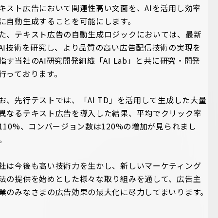
キスト広告において関連性高い文面を、AIを活用し効率
に自動生成することを可能にします。
た、テキスト広告の自動生成ロジックにおいては、最新
AI技術を研究し、より品質の高い広告配信技術の実現を
指す当社のAI研究開発組織「AI Lab」と共に研究・開発
行っております。
お、先行テストでは、「AI TD」を活用して生成した大量
異なるテキスト広告を導入した結果、平均でクリック率
110%、コンバージョン数は120%の増加が見られまし
。
社は今後も高い技術力を生かし、新しいマーケティング
法の提供を始めとした様々な取り組みを通して、広告主
業のみなさまの広告効果の最大化に尽力してまいります。