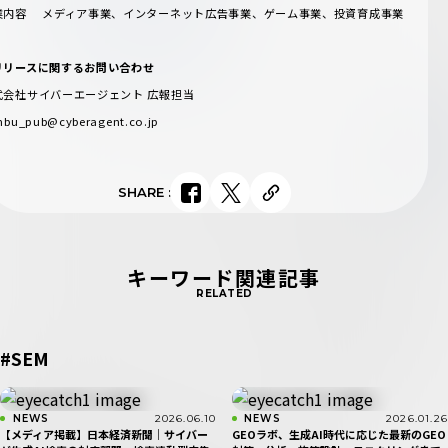
業内容 メディア事業、インターネット広告事業、ゲーム事業、投資育成事業
リリースに関するお問い合わせ
式会社サイバーエージェント 広報担当
nbu_pub@cyberagent.co.jp
SHARE
:
キーワード関連記事
RELATED
#SEM
NEWS
2026.06.10
NEWS
2026.01.26
【メディア掲載】日本経済新聞｜サイバー
​GEOラボ、生成AI時代に応じた最新のGEO