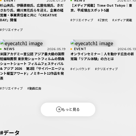
EVENT
2026.07.29
NEWS
2026.07.10
杉山央氏、伊藤直樹氏、広屋佑規氏、きだ
【メディア掲載】Time Out Tokyo｜東
さおり氏、蜷川実花氏らを迎え、企業の経
京、平成懐古スポット5選
営層・事業責任者と共に「CREATIVE
DAY」開催
#クリエイティブ
#Z世代
#メディア掲載
#クリエイティブ
NEWS
2026.05.19
EVENT
2026.05.13
米国アカデミー賞公認 アジア最大級の国際
オンラインセミナー：人を動かす広告の新
短編映画祭 東京発ショートフィルムの祭典
常識「リアル体験」の力とは
ショートショート フィルムフェスティバル
& アジア 2026 第2回「サイバーエージェ
#インバウンド
#クリエイティブ
ント縦型アワード」ノミネート12作品を発
表
#クリエイティブ
#動画広告
もっと見る
#データ