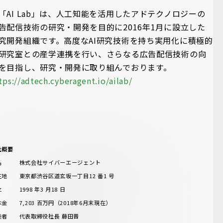
「AI Lab」は、人工知能を活用したアドテクノロジーの
告配信技術の研究・開発を目的に2016年1月に設立した
究開発組織です。高度なAI研究技術を持ち実用化に積極的
研究室との産学連携を行い、さらなる広告配信技術の向
を目指し、研究・開発に取り組んでおります。
tps://adtech.cyberagent.io/ailab/
社概要
名 株式会社サイバーエージェント
在地 東京都渋谷区道玄坂一丁目12 番1 号
 1998 年3 月18 日
金 7,203 百万円（2018年6月末現在）
表者 代表取締役社長 藤田晋