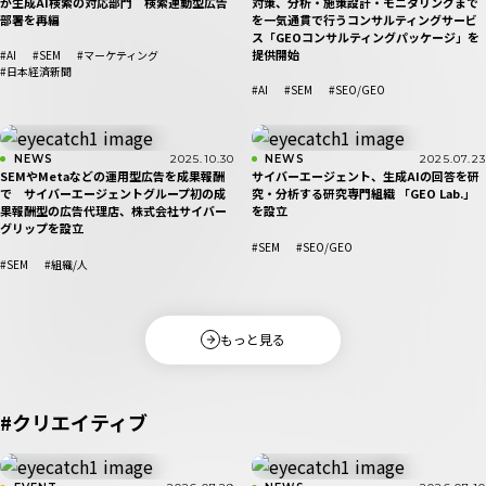
が生成AI検索の対応部門 検索連動型広告
対策、分析・施策設計・モニタリングまで
部署を再編
を一気通貫で行うコンサルティングサービ
ス「GEOコンサルティングパッケージ」を
提供開始
#AI
#SEM
#マーケティング
#日本経済新聞
#AI
#SEM
#SEO/GEO
NEWS
2025.10.30
NEWS
2025.07.23
SEMやMetaなどの運用型広告を成果報酬
サイバーエージェント、生成AIの回答を研
で サイバーエージェントグループ初の成
究・分析する研究専門組織 「GEO Lab.」
果報酬型の広告代理店、株式会社サイバー
を設立
グリップを設立
#SEM
#SEO/GEO
#SEM
#組織/人
もっと見る
#クリエイティブ