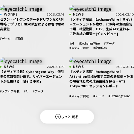
WORKS
2026.03.16
NEWS
2026.03.10
セブン‐イレブンのデータドリブンなCRM
【メディア掲載】ExchangeWire｜サイバ
戦略 アプリとLINEの統合による顧客体験の
ーエージェントが臨む、2026年の動画広告
高度化
市場─縦型動画、CTV、生成AIで変わる、
広告市場の構造－[インタビュー]
#データ
#事例
#AI
#ExchangeWire
#データ
#メディア掲載
#動画広告
NEWS
2026.01.19
NEWS
2026.01.13
【メディア掲載】CyberAgent Way｜値引
【メディア掲載】ExchangeWire｜
きの常識を問い直す。サイバーエージェン
Attention指標が示す広告の新基準－計測
トが仕掛ける「値引き革命」
の現在地と次の成長曲線を探る－ATS
Tokyo 2025 セッションレポート
#メディア掲載
#AI
#データ
#メディア掲載
#データ
#ExchangeWire
もっと見る