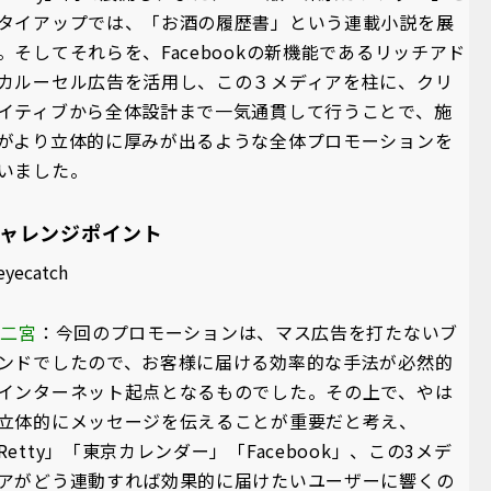
タイアップでは、「お酒の履歴書」という連載小説を展
。そしてそれらを、Facebookの新機能であるリッチアド
カルーセル広告を活用し、この３メディアを柱に、クリ
イティブから全体設計まで一気通貫して行うことで、施
がより立体的に厚みが出るような全体プロモーションを
いました。
ャレンジポイント
A二宮
：今回のプロモーションは、マス広告を打たないブ
ンドでしたので、お客様に届ける効率的な手法が必然的
インターネット起点となるものでした。その上で、やは
立体的にメッセージを伝えることが重要だと考え、
Retty」「東京カレンダー」「Facebook」、この3メデ
アがどう連動すれば効果的に届けたいユーザーに響くの