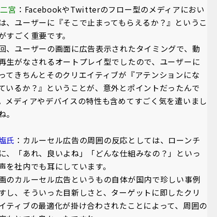
A二宮
：FacebookやTwitterのフロー型のメディアにおい
は、ユーザーに『そこで止まってもらえるか？』というこ
がすごく重要です。
回、ユーザーの画面に広告表示されたタイミングで、動
再生がなされるオートプレイ型でしたので、ユーザーに
ってきちんとそのクリエイティブが『アテンションにな
ているか？』ということが、意外とポイントだったんで
。メディアやデバイスの特性も含めてすごく気を遣いまし
ね。
塩氏
：カルーセル広告の周囲の反応としては、ローンチ
に、「あれ、良いよね」「どんな仕組みなの？」といっ
声を社内でも耳にしています。
画のカルーセル広告というもの自体が国内で珍しい事例
すし、そういった目新しさと、ターゲットに即したクリ
イティブの最適化が掛け合わされたことによって、周囲の