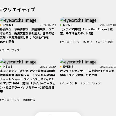
#クリエイティブ
EVENT
2026.07.29
NEWS
2026.07.10
杉山央氏、伊藤直樹氏、広屋佑規氏、きだ
【メディア掲載】Time Out Tokyo｜東
さおり氏、蜷川実花氏らを迎え、企業の経
京、平成懐古スポット5選
営層・事業責任者と共に「CREATIVE
DAY」開催
#クリエイティブ
#Z世代
#メディア掲載
#クリエイティブ
NEWS
2026.05.19
EVENT
2026.05.13
米国アカデミー賞公認 アジア最大級の国際
オンラインセミナー：人を動かす広告の新
短編映画祭 東京発ショートフィルムの祭典
常識「リアル体験」の力とは
ショートショート フィルムフェスティバル
& アジア 2026 第2回「サイバーエージェ
#インバウンド
#クリエイティブ
ント縦型アワード」ノミネート12作品を発
表
#クリエイティブ
#動画広告