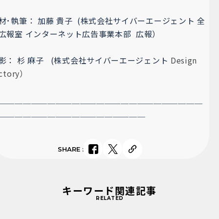
材･執筆
： 加藤 貴子 (株式会社サイバーエージェント 全
広報室
インターネット広告事業本部 広報）
影： 杉 麻子 (
株式会社サイバーエージェント
Design
ctory）
＿＿＿＿＿＿＿＿＿＿＿＿＿＿＿＿＿＿＿＿＿＿＿＿＿
＿＿＿＿＿＿＿＿＿＿
＿＿＿＿＿＿＿＿
SHARE
:
キーワード関連記事
RELATED