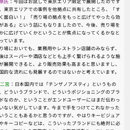
原氏
：今回はお試しで東京エリア限定で展開したのです
、東京エリアでの事例を他拠点に共有したところ、「す
く面白い！」「売り場の拠点をもっと広げてやったら効
がある」という話にもなりましたので、今後、売り場を
かに広げていくかということが焦点になってくるかなと
っています。
り場においても、業務用やレストラン店舗のみならず、
後はスーパーや酒店などとも上手く繋げられるような施
が展開できると、より販売効果も高まると思いますし、
国的な流れにも発展するのではないかと考えています。
A二宮
：日本国内では「チンザノアスティ」というもの
、どういうブランドで、どういうポジショニングのブラ
ドなのか、ということがエンドユーザーにはまだ伝わっ
いない気がしています。今まで手をつけてこれなかった
いうこともあるかと思うのですが、やはりキービジュア
やキーコピーなどは、こういったブランドにも絶対に必