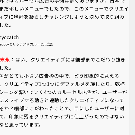
外ではカルーセル広告の事例は多くありますが、日本で
まだ珍しいメニューでしたので、このメニューでクリエイ
ィブに嗜好を凝らしチャレンジしようと決めて取り組み
した。
cebookのリッチアド カルーセル広告
A末永
：はい、クリエイティブには細部までこだわり抜き
した。
角がとても小さい広告枠の中で、どう印象的に見える
、クリエイティブ1つ1つにデフォルメを施したり、乾杯
シーンを繋いでいく4つのカルーセル広告が、ユーザーが
にスワイプする動きと連動したクリエイティブになって
るか？細部にこだわったことで、目にしたユーザーに対
て、印象に残るクリエイティブに仕上がったのではない
なと思っています。