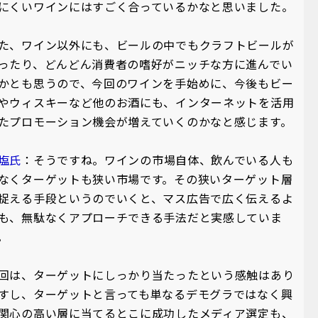
にくいワインにはすごく合っているかなと思いました。
た、ワイン以外にも、ビールの中でもクラフトビールが
ったり、どんどん消費者の嗜好がニッチな方に進んでい
かとも思うので、今回のワインを手始めに、今後もビー
やウィスキーなど他のお酒にも、インターネットを活用
たプロモーション機会が増えていくのかなと感じます。
塩氏
：そうですね。ワインの市場自体、飲んでいる人も
なくターゲットも狭い市場です。その狭いターゲット層
捉える手段というのでいくと、マス広告で広く伝えるよ
も、無駄なくアプローチできる手法だと実感していま
。
回は、ターゲットにしっかり当たったという感触はあり
すし、ターゲットと言っても単なるデモグラではなく興
関心の高い層に当てるとこに成功したメディア選定も、