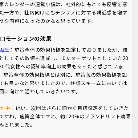
京カレンダーの連載小説は、社外的にもとても反響を感
た一方で、社内向けにもチンザノに対する親近感を増す
うな内容になったのかなと思っています。
ロモーションの効果
塩氏
：施策全体の効果指標を設定しておりましたが、結
としてその数値も達成し、またターゲットとしていた20
30代女性への認知率向上の効果もあったと感じていま
。施策全体の効果指標とは別に、施策毎の効果指標を設
ても良いなと思いましたので、検証スキームにおいては
回に向けて活かしていきたいです。
A竹中
：はい、次回はさらに細かく目標設定をしていきた
ですね。施策全体ですと、約120%のブランドリフト効果
みられました。