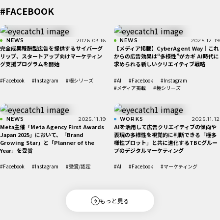
#FACEBOOK
NEWS
2026.03.16
NEWS
2025.12.19
完全成果報酬型広告を提供するサイバーグ
【メディア掲載】CyberAgent Way｜これ
リップ、スタートアップ向けマーケティン
からの広告効果は“多様性”がカギ AI時代に
グ支援プログラムを開始
求められる新しいクリエイティブ戦略
#Facebook
#Instagram
#極シリーズ
#AI
#Facebook
#Instagram
#メディア掲載
#極シリーズ
NEWS
2025.11.19
WORKS
2025.11.12
Meta主催「Meta Agency First Awards
AIを活用して広告クリエイティブの傾向や
Japan 2025」において、「Brand
表現の多様性を視覚的に判断できる「極多
Growing Star」と「Planner of the
様性プロット」と共に進化するTBCグルー
Year」を受賞
プのデジタルマーケティング
#Facebook
#Instagram
#受賞/認定
#AI
#Facebook
#マーケティング
もっと見る