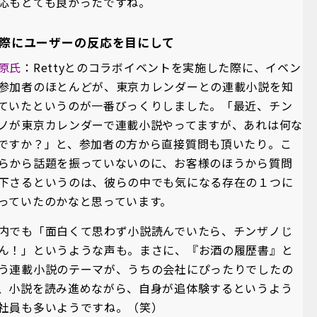
応もとても良かったですね。
際にユーザーの反応を目にして
原氏
：Rettyとのコラボイベントを実施した際に、イベン
参加者のほとんどが、東京カレンダーとの連載小説を知
ていたというのが一番びっくりしました。「最近、チン
ノが東京カレンダーで連載小説やってますが、あれは何な
ですか？」と、参加者の方から直接質問も頂いたり。こ
らから話題を振っていないのに、お客様のほうから質問
下さるというのは、彼らの中でも気になる存在の１つに
っていたのかなと思っています。
内でも「面白くて思わず小説読んでいたら、チンザノじ
ん！」というような声も。まさに、『お酒の履歴書』と
う連載小説のテーマが、うちの会社にぴったりでしたの
、小説を読み進めながら、自身が追体験するというよう
社員も多いようですね。（笑）