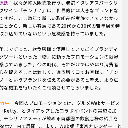
原氏
：我々が輸入販売を行う、老舗イタリアスパークリ
グワイン「チンザノ」は、世界的には大きなブランドな
ですが、ここ数年で新しい取組みが実施できていなかっ
ことから、新しい客層である20代から30代の若年層を特
取り込めていないという危機感を持っていました。
年までずっと、飲食店様で使用していただくブランディ
グツールといった「物」に頼ったプロモーションの限界
感じていました。今の時代、それだけではやはり消費者
心を捉えることは難しく、違う切り口でお客様に「チン
ノ」というブランドを伝える必要があると考え、より広
的な施策を行いたくご相談させてもらいました。
A竹中
：今回のプロモーションでは、グルメWebサービス
「Retty」とタイアップしたコラボイベントの実施に加
、チンザノアスティが飲める首都圏の飲食店様の紹介を
Retty」内で展開し、また、Web版「東京カレンダー」と