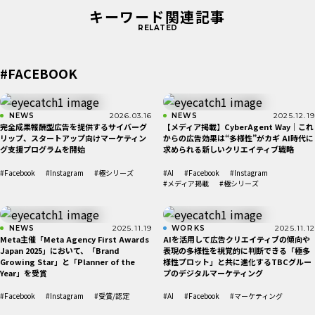
キーワード関連記事
RELATED
#FACEBOOK
NEWS
2026.03.16
NEWS
2025.12.19
完全成果報酬型広告を提供するサイバーグ
【メディア掲載】CyberAgent Way｜これ
リップ、スタートアップ向けマーケティン
からの広告効果は“多様性”がカギ AI時代に
グ支援プログラムを開始
求められる新しいクリエイティブ戦略
#Facebook
#Instagram
#極シリーズ
#AI
#Facebook
#Instagram
#メディア掲載
#極シリーズ
NEWS
2025.11.19
WORKS
2025.11.12
Meta主催「Meta Agency First Awards
AIを活用して広告クリエイティブの傾向や
Japan 2025」において、「Brand
表現の多様性を視覚的に判断できる「極多
Growing Star」と「Planner of the
様性プロット」と共に進化するTBCグルー
Year」を受賞
プのデジタルマーケティング
#Facebook
#Instagram
#受賞/認定
#AI
#Facebook
#マーケティング