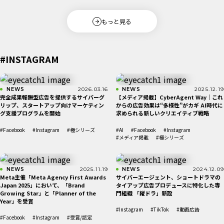
もっと見る
#INSTAGRAM
NEWS
2026.03.16
NEWS
2025.12.19
完全成果報酬型広告を提供するサイバーグ
【メディア掲載】CyberAgent Way｜これ
リップ、スタートアップ向けマーケティン
からの広告効果は“多様性”がカギ AI時代に
グ支援プログラムを開始
求められる新しいクリエイティブ戦略
#Facebook
#Instagram
#極シリーズ
#AI
#Facebook
#Instagram
#メディア掲載
#極シリーズ
NEWS
2025.11.19
NEWS
2024.12.09
Meta主催「Meta Agency First Awards
サイバーエージェント、ショートドラマの
Japan 2025」において、「Brand
タイアップ広告プロデュースに特化した専
Growing Star」と「Planner of the
門組織 「縦ドラ」新設
Year」を受賞
#Instagram
#TikTok
#動画広告
#Facebook
#Instagram
#受賞/認定