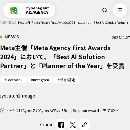
TOP
NEWS
Meta主催「Meta Agency First Awards 2024」において、「Best AI Solution Partner
NEWS
2024.11.27
Meta主催「Meta Agency First Awards
2024」において、「Best AI Solution
Partner」と「Planner of the Year」を受賞
#Facebook
#Instagram
#受賞/認定
～子会社CyberZとCyberACEは「Best Solution Award」を受賞～
SHARE
: