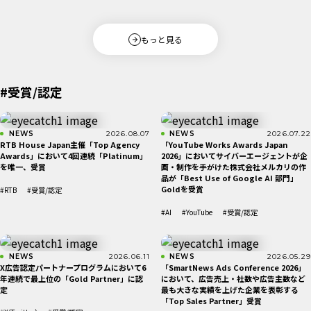
もっと見る
#受賞/認定
NEWS
2026.08.07
NEWS
2026.07.22
RTB House Japan主催「Top Agency
「YouTube Works Awards Japan
Awards」において4回連続「Platinum」
2026」においてサイバーエージェントが企
を唯一、受賞
画・制作を手がけた株式会社メルカリの作
品が「Best Use of Google AI 部​門」
Goldを受賞
#RTB
#受賞/認定
#AI
#YouTube
#受賞/認定
NEWS
2026.06.11
NEWS
2026.05.29
X広告認定パートナープログラムにおいて6
「SmartNews Ads Conference 2026」
年連続で最上位の「Gold Partner」に認
において、広告売上・社数や広告主数など
定
最も大きな実績を上げた企業を表彰する
「Top Sales Partner」受賞