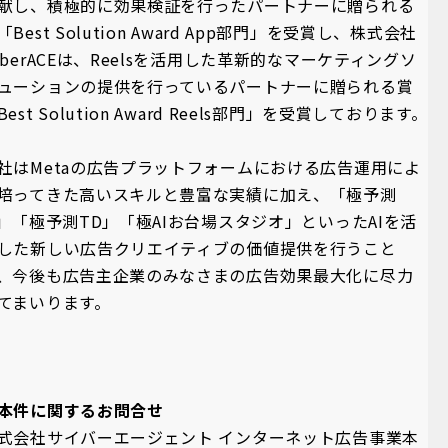
献し、積極的に効果検証を行ったパートナーに贈られる
「Best Solution Award App部門」を受賞し、株式会社
yberACEは、Reelsを活用した革新的なマーケティングソ
ューションの提供を行っているパートナーに贈られる賞
Best Solution Award Reels部門」を受賞しております。
社はMetaの広告プラットフォームにおける広告運用によ
培ってきた高いスキルと豊富な実績に加え、「極予測
I」「極予測TD」「極AIお台場スタジオ」といったAIを活
した新しい広告クリエイティブの価値提供を行うこと
、今後も広告主企業のみなさまの広告効果最大化に尽力
てまいります。
本件に関するお問合せ
式会社サイバーエージェント インターネット広告事業本