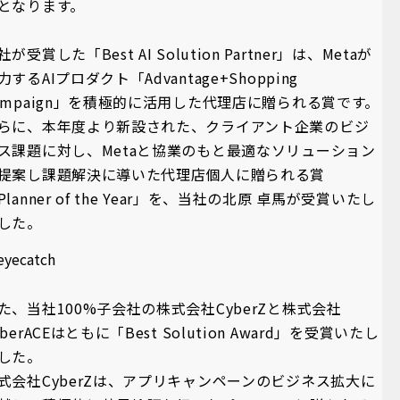
となります。
社が受賞した「Best AI Solution Partner」は、Metaが
力するAIプロダクト「Advantage+Shopping
ampaign」を積極的に活用した代理店に贈られる賞です。
らに、本年度より新設された、クライアント企業のビジ
ス課題に対し、Metaと協業のもと最適なソリューション
提案し課題解決に導いた代理店個人に贈られる賞
Planner of the Year」を、当社の北原 卓馬が受賞いたし
した。
た、当社100%子会社の株式会社CyberZと株式会社
yberACEはともに「Best Solution Award」を受賞いたし
した。
式会社CyberZは、アプリキャンペーンのビジネス拡大に