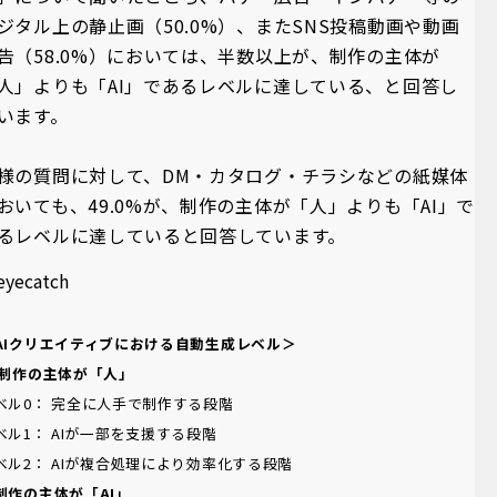
ジタル上の静止画（50.0%）、またSNS投稿動画や動画
告（58.0%）においては、半数以上が、制作の主体が
人」よりも「AI」であるレベルに達している、と回答し
います。
様の質問に対して、DM・カタログ・チラシなどの紙媒体
おいても、49.0%が、制作の主体が「人」よりも「AI」で
るレベルに達していると回答しています。
AIクリエイティブにおける自動生成レベル＞
制作の主体が「人」
ベル0： 完全に人手で制作する段階
ベル1： AIが一部を支援する段階
ベル2： AIが複合処理により効率化する段階
制作の主体が「AI」