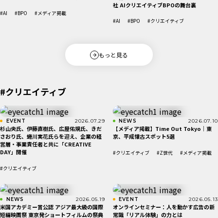
社 AIクリエイティブBPOの舞台裏
#AI
#BPO
#メディア掲載
#AI
#BPO
#クリエイティブ
もっと見る
#クリエイティブ
EVENT
2026.07.29
NEWS
2026.07.10
杉山央氏、伊藤直樹氏、広屋佑規氏、きだ
【メディア掲載】Time Out Tokyo｜東
さおり氏、蜷川実花氏らを迎え、企業の経
京、平成懐古スポット5選
営層・事業責任者と共に「CREATIVE
DAY」開催
#クリエイティブ
#Z世代
#メディア掲載
#クリエイティブ
NEWS
2026.05.19
EVENT
2026.05.13
米国アカデミー賞公認 アジア最大級の国際
オンラインセミナー：人を動かす広告の新
短編映画祭 東京発ショートフィルムの祭典
常識「リアル体験」の力とは