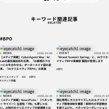
キーワード関連記事
RELATED
#BPO
NEWS
2026.04.06
EVENT
2026.03.10
【メディア掲載】CyberAgent Way｜AI
「Brand Summit Spring」に、AIクリエ
Labの最先端技術を応用、「お客様のフロ
イティブBPO事業部 簑田が登壇します
ーにAIを合わせる」オーダーメイド型の変
革。「AIクリエイティブBPO」の真価
#BPO
#クリエイティブ
#AI
#BPO
#メディア掲載
NEWS
2026.02.25
WORKS
2026.01.23
【メディア掲載】NewsPicks｜【ベネッセ
​個社専用にカスタマイズしたAI＆クリエイ
× サイバー】生産性「7倍」も夢じゃな
ティブ開発体制を構築！新時代の学習教材
い。AI時代のクリエイティブの新標準とは
を創り上げた、ベネッセコーポレーション