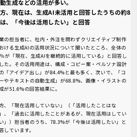
動生成などの活用が多い。
方、現在は、生成AI未活用と回答したうちの約8
は、「今後は活用したい」と回答
業の担当者に、社内・外注を問わずクリエイティブ制作
おける生成AIの活用状況について聞いたところ、全体の
4％が「現在、生成AIを継続的に活用している」と回答し
した。その活用用途は、構成・コピー案・ペルソナ設計
の「アイデア出し」が84.4%と最も多く、次いで、「コ
ーやテキストの自動生成」が68.8%、画像・イラストの
成が51.6%の回答結果に。
方、「現在活用していない」（「活用したことはな
」、「過去に活用したことがあるが、現在活用はしてい
い」）担当者のうち、78.3%が「今後は活用したい」と
答しています。