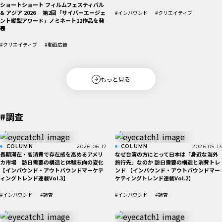
ショートショート フィルムフェスティバル
& アジア 2026 第2回「サイバーエージェ
#インバウンド
#クリエイティブ
ント縦型アワード」ノミネート12作品を発
表
#クリエイティブ
#動画広告
もっと見る
#調査
COLUMN
2026.06.17
COLUMN
2026.05.13
長期滞在・高消費で存在感を高めるアメリ
なぜ台湾の方にとって日本は「身近な海外
カ市場 訪日需要の構造と体験志向の変化
旅行先」なのか 訪日需要の構造と消費トレ
【インバウンド・アウトバウンドマーケテ
ンド 【インバウンド・アウトバウンドマー
ィングトレンド連載Vol.3】
ケティングトレンド連載Vol.2】
#インバウンド
#調査
#インバウンド
#調査