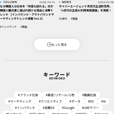
COLUMN
2026.04.14
NEWS
2026.03.06
なぜ韓国人は日本を「何度も訪れる」のか
サイバーエージェント次世代生活研究所、
韓国人観光客に選ばれ続ける理由と消費ト
「α世代の生成AI利用実態調査」を発表！
レンド 【インバウンド・アウトバウンドマ
ーケティングトレンド連載 Vol.1】
#α世代
#調査
#インバウンド
#調査
もっと見る
キーワード
KEYWORD
#ブランド広告
#販促/リテール/小売
#動画広告
#マーケティング
#クリエイティブ
#データ
#DX
#AI
#インバウンド
#協業DX
#Google
#LINEヤフー
#Facebook
#X(Twitter)
#Instagram
#ABEMA
#Amazon