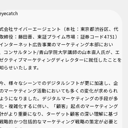
式会社サイバーエージェント（本社：東京都渋谷区、代
取締役：藤田晋、東証プライム市場：証券コード4751）
インターネット広告事業のマーケティング本部におい
、コンサルタント/青山学院大学講師の山本直人氏が、エ
ゼクティブマーケティングディレクターに就任したことを
知らせいたします。
今、様々なシーンでのデジタルシフトが更に加速し、企
のマーケティング活動においても多くの変化が求められ
ようになりました。デジタルマーケティングの手段が多
化・複雑化するに伴い、「顧客」起点のマーケティング
計がより重要になり、ターゲット顧客の深い理解に基づ
戦略的かつ包括的なマーケティング戦略の策定が必要と