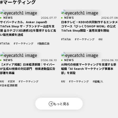
#マーケティング
NEWS
2026.07.17
NEWS
2026.07.08
サイバーティカル、Anker Japanの
日本テレビ・KDDIの共同制作するエンタメ
TikTok Shop ザ・ブランドデー出店を支
コマース「びっくりSHOP WOW」の公式
援 全カテゴリ3日連続1位を獲得するなど高
TikTok Shop開設・運用支援を開始
い販売実績を達成
#TikTok
#マーケティング
#AI
#TikTok
#マーケティング
#動画広告
NEWS
2026.06.10
NEWS
2026.06.10
【メディア掲載】日本経済新聞｜サイバー
AI時代の検索マーケティングを支援する新
が生成AI検索の対応部門 検索連動型広告
組織「AI Search マーケティング事業本
部署を再編
部」を新設
#AI
#SEM
#マーケティング
#AI
#マーケティング
#組織/人
#日本経済新聞
もっと見る