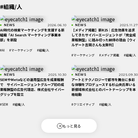
#組織/人
NEWS
2026.06.10
NEWS
2025.11.27
AI時代の検索マーケティングを支援する新
【メディア掲載】新R25｜広告効果を追求
組織「AI Search マーケティング事業本
してきたサイバーエージェントが「完全成
部」を新設
果報酬型」に踏み切った納得の理由【ウィ
ルゲート吉岡さんも太鼓判】
#AI
#マーケティング
#組織/人
#マーケティング
#メディア掲載
#組織/人
NEWS
2025.10.30
NEWS
2025.09.30
SEMやMetaなどの運用型広告を成果報酬
アートとテクノロジーで都市を舞台に多彩
で サイバーエージェントグループ初の成
な体験をプロデュースする杉山央氏率いる
果報酬型の広告代理店、株式会社サイバー
新領域株式会社とのパートナーシップを本
グリップを設立
格始動
#SEM
#組織/人
#クリエイティブ
#組織/人
もっと見る