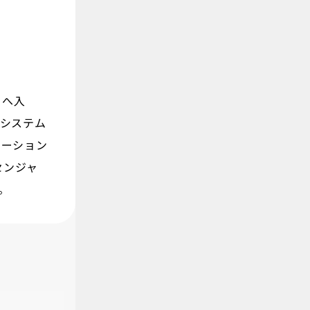
）へ入
、システム
レーション
センジャ
。