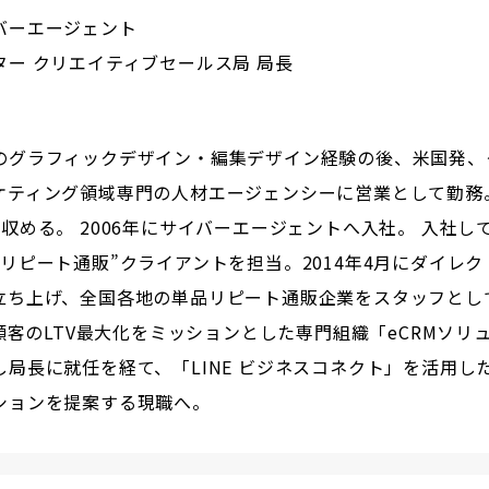
バーエージェント
ター クリエイティブセールス局 局長
のグラフィックデザイン・編集デザイン経験の後、米国発、
ケティング領域専門の人材エージェンシーに営業として勤務
収める。 2006年にサイバーエージェントへ入社。 入社し
リピート通販”クライアントを担当。2014年4月にダイレ
立ち上げ、全国各地の単品リピート通販企業をスタッフとし
に顧客のLTV最大化をミッションとした専門組織「eCRMソリ
し局長に就任を経て、「LINE ビジネスコネクト」を活用し
ションを提案する現職へ。