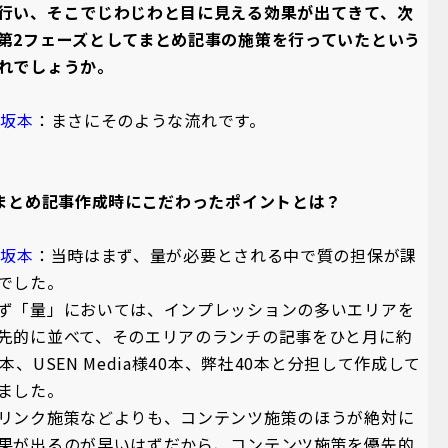
行い、そこでじわじわと目に見える効果が出てきて、次
第2フェーズとしてまとめ記事の施策を行っていたという
れでしょうか。
A坂本
：まさにそのような流れです。
 まとめ記事作成時にこだわったポイントとは？
A坂本
：当時はまず、量が必要とされる中で質の担保が課
でした。
ず「量」においては、インプレッションの多いエリアを
先的に並べて、そのエリアのランチの記事をひと月に約
0本、USEN Media様40本、弊社40本と分担して作成して
ました。
リンク施策などよりも、コンテンツ施策のほうが絶対に
果が出るのが早いはずだから、コンテンツ施策を優先的