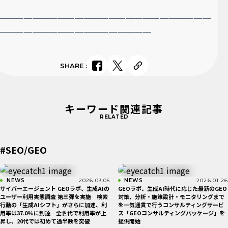
＿＿＿＿＿＿＿＿＿＿＿＿＿＿＿＿＿＿＿＿＿＿＿＿＿
＿＿＿＿＿＿＿＿＿＿
＿＿＿＿＿＿＿＿
SHARE
:
キーワード関連記事
RELATED
#SEO/GEO
NEWS
2026.03.05
NEWS
2026.01.26
サイバーエージェント GEOラボ、生成AIの
​GEOラボ、生成AI時代に応じた最新のGEO
ユーザー利用実態調査 第三弾を実施 検索
対策、分析・施策設計・モニタリングまで
行動の「生成AIシフト」がさらに加速、利
を一気通貫で行うコンサルティングサービ
用率は37.0%に到達 全世代で利用率が上
ス「GEOコンサルティングパッケージ」を
昇し、20代では初めて過半数を突破
提供開始