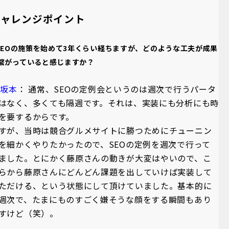
チャレンジポイント
 SEOの施策を始めて3年くらい経ちますが、どのような工夫が成果
繋がっていると感じますか？
A坂本
： 通常、SEOの定例会というのは週次で行うパータ
はなく、多くても隔週です。それは、実装にも分析にも時
を要するからです。
すが、当時は競合グルメサイトに勝つためにチューニン
を細かくやりたかったので、SEOの定例を週次で行って
ました。とにかく藤原さんの動きが大変はやいので、こ
らから藤原さんにどんどん課題を出していけば実装して
ただける、という状態にして頂けていました。基本的に
週次で、たまにものすごく嫌そうな顔をする瞬間もあり
すけど（笑）。