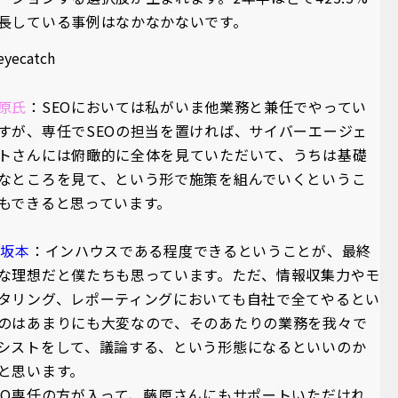
長している事例はなかなかないです。
原氏
：SEOにおいては私がいま他業務と兼任でやってい
すが、専任でSEOの担当を置ければ、サイバーエージェ
トさんには俯瞰的に全体を見ていただいて、うちは基礎
なところを見て、という形で施策を組んでいくというこ
もできると思っています。
A坂本
：インハウスである程度できるということが、最終
な理想だと僕たちも思っています。ただ、情報収集力やモ
タリング、レポーティングにおいても自社で全てやるとい
のはあまりにも大変なので、そのあたりの業務を我々で
シストをして、議論する、という形態になるといいのか
と思います。
EO専任の方が入って、藤原さんにもサポートいただけれ