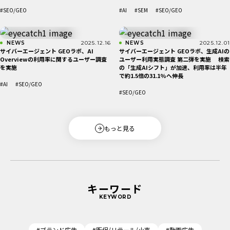
#SEO/GEO
#AI
#SEM
#SEO/GEO
NEWS
2025.12.16
NEWS
2025.12.01
​サイバーエージェント GEOラボ、AI
​サイバーエージェント GEOラボ、生成AIの
Overviewの利用率に関するユーザー調査
ユーザー利用実態調査 第二弾を実施 検索
を実施
の「生成AIシフト」が加速、利用率は半年
で約1.5倍の31.1%へ伸長
#AI
#SEO/GEO
#SEO/GEO
もっと見る
キーワード
KEYWORD
#ブランド広告
#販促/リテール/小売
#動画広告