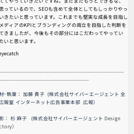
ててやっていきたいですね。まだまだもっとできるな、
思っているので、SEOも含めて全体としてもしっかりやっ
いきたいと思っています。これまでも堅実な成長を目指し
メディアのKPIとブランディングの両立を目指した判断を
てきましたが、今後もその部分にはこだわってやってい
たいと思います。
＿＿＿＿＿＿＿＿＿＿＿＿＿＿＿＿＿＿＿＿＿＿＿＿＿
＿＿＿＿＿＿＿＿＿＿
＿＿＿＿＿＿＿＿
材･執筆： 加藤 貴子 (株式会社サイバーエージェント 全
広報室
インターネット広告事業本部 広報）
影： 杉 麻子 (
株式会社サイバーエージェント
Design
ctory）