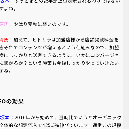
A坂本
：ずっとまとめ記事が上位表示されるわけではない
すよね。
原氏
：やはり変動に弱いのです。
﨑氏
：加えて、ヒトサラは加盟店様から店舗掲載料金を
きそれでコンテンツが増えるという仕組みなので、加盟
様にしっかりと送客できるように、いかにコンバージョ
に繋がるか？という施策も今後しっかりやっていきたい
すね。
EO
の効果
A坂本
：2016年から始めて、当時比でいうとオーガニック
全体的な想定流入で425.5%伸びています。通常この規模