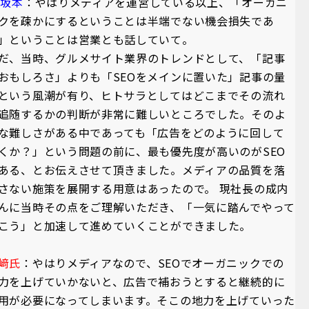
A坂本
：やはりメディアを運営している以上、「オーガニ
クを疎かにするということは半端でない機会損失であ
」ということは営業とも話していて。
だ、当時、グルメサイト業界のトレンドとして、「記事
おもしろさ」よりも「SEOをメインに置いた」記事の量
という風潮が有り、ヒトサラとしてはどこまでその流れ
追随するかの判断が非常に難しいところでした。そのよ
な難しさがある中であっても「広告をどのように回して
くか？」という問題の前に、最も優先度が高いのがSEO
ある、とお伝えさせて頂きました。メディアの品質を落
さない施策を展開する用意はあったので。 現社長の成内
んに当時その点をご理解いただき、「一気に踏んでやって
こう」と加速して進めていくことができました。
﨑氏
：やはりメディアなので、SEOでオーガニックでの
力を上げていかないと、広告で補おうとすると継続的に
用が必要になってしまいます。そこの地力を上げていった