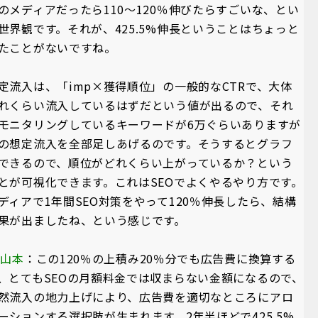
のメディアだったら110～120％伸びたらすごいな、とい
世界観です。それが、425.5%伸長ということはちょっと
たことがないですね。
定流入は、「imp×獲得順位」の一般的なCTRで、大体
れくらい流入しているはずだという値が出るので、それ
モニタリングしているキーワードが6万ぐらいありますが
の想定流入を全部足しあげるのです。そうするとグラフ
できるので、順位がどれくらい上がっているか？という
とが可視化できます。これはSEOでよくやるやり方です。
ディアで1年間SEO対策をやって120％伸長したら、結構
果が出ましたね、という感じです。
A山本
：この120％の上積み20％分でも広告費に換算する
、とてもSEOの月額料金では収まらない金額になるので、
然流入の地力上げにより、広告費を適切なところにアロ
ーションする選択肢が生まれます。2年半ほどで425.5%