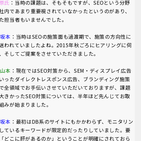
原氏
：当時の課題は、そもそもですが、SEOという分野
社内であまり重要視されていなかったというのがあり、
た担当者もいませんでした。
A坂本
：当時はSEOの施策面も過渡期で、施策の方向性に
迷われていましたよね。2015年秋ごろにヒアリングに伺
、そしてご提案をさせていただきました。
A山本
：現在ではSEO対策から、SEM・ディスプレイ広告
いったダイレクトレスポンス広告、ブランディング施策
で全領域でお手伝いさせていただいておりますが、課題
大きかったSEO対策については、半年ほど先んじてお取
組みが始まりました。
A坂本
：最初はDB系のサイトにもかかわらず、モニタリン
しているキーワードが限定的だったりしていました。要
「どこに肝があるのか」ということが明確にされておら