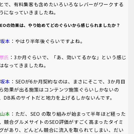
とで、有料集客も含めたいろいろなレバーがワークする
うになっていきましたね。
SEOの効果は、やり始めてどのぐらいから感じられましたか？
A坂本
：やはり半年後ぐらいですよね。
原氏
：3か月ぐらいで、「あ、効いてるかな」という感じ
はなってきましたね。
A坂本
：SEOが6か月契約なのは、まさにそこで、3か月目
ら効果が出る施策はコンテンツ施策ぐらいしかないの
、DB系のサイトだと地力を上げるしかないんです。
A山本
：ただ、SEO の取り組みが始まって半年ほど経った
、競合グルメサイトのSEO評価がすごく高まったタイミ
グがあり、どんどん競合に流入を取られてしまい、だい