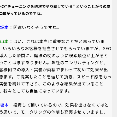
その“チューニングを週次でやり続けている” ということが今の成
に繋がっているのですね。
A坂本
：間違いなくそうですね。
A山本
：はい、これは本当に重要なことだと思っていま
。いろいろなお客様を担当させてもらっていますが、SEO
導入した瞬間に、魔法の杖のように検索順位が上がると
うことはまずありません。弊社のコンサルティングと、
客様側での導入・実装が両輪でまわって初めて効果が出
きます。ご提案したことを信じて頂き、スピード感をもっ
実装を続けて下さり、このような結果が出ていること
、我々としても自信になっています。
A坂本
：投資して頂いているので、効果を出さなくてはと
う思いで、モニタリングの体制も充実させていますし、