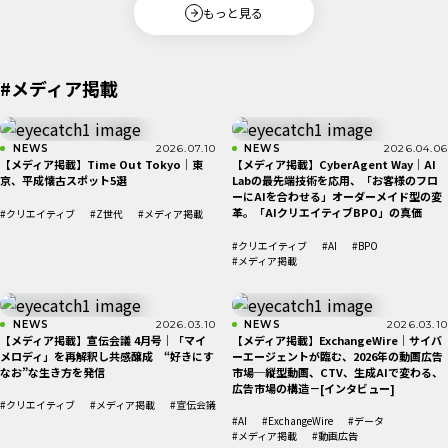
もっと見る
#メディア掲載
NEWS
2026.07.10
NEWS
2026.04.06
【メディア掲載】Time Out Tokyo｜東
【メディア掲載】CyberAgent Way｜AI
京、平成懐古スポット5選
Labの最先端技術を応用、「お客様のフロ
ーにAIを合わせる」オーダーメイド型の変
革。「AIクリエイティブBPO」の真価
#クリエイティブ
#Z世代
#メディア掲載
#クリエイティブ
#AI
#BPO
#メディア掲載
NEWS
2026.03.10
NEWS
2026.03.10
【メディア掲載】宣伝会議 4月号｜「マイ
【メディア掲載】ExchangeWire｜サイバ
メロディ」を再解釈し共感醸成 “好きにす
ーエージェントが臨む、2026年の動画広告
なお”な生き方を発信
市場─縦型動画、CTV、生成AIで変わる、
広告市場の構造－[インタビュー]
#クリエイティブ
#メディア掲載
#宣伝会議
#AI
#ExchangeWire
#データ
#メディア掲載
#動画広告