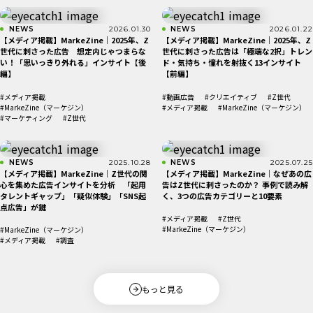
NEWS
2026.01.30
NEWS
2026.01.22
【メディア掲載】MarkeZine｜2025年、Z
【メディア掲載】MarkeZine｜2025年、Z
世代に刺さった広告 想定内じゃつまらな
世代に刺さった広告は「極端な2択」トレン
い！「思いっきり外れる」インサイト【後
ド・気持ち・憧れを射抜く13インサイト
編】
【前編】
#メディア掲載
#動画広告
#クリエイティブ
#Z世代
#MarkeZine（マーケジン）
#メディア掲載
#MarkeZine（マーケジン）
#マーケティング
#Z世代
NEWS
2025.10.28
NEWS
2025.07.25
【メディア掲載】MarkeZine｜Z世代の関
【メディア掲載】MarkeZine｜なぜあの広
心を集めた広告インサイトを分析 「起用
告はZ世代に刺さったのか？ 事例で読み解
タレントギャップ」「疑似体験」「SNS起
く、3つの広告カテゴリーと10要素
点広告」が鍵
#メディア掲載
#Z世代
#MarkeZine（マーケジン）
#MarkeZine（マーケジン）
#メディア掲載
#調査
もっと見る