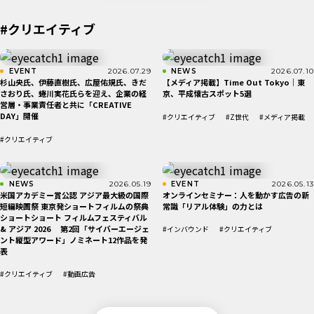
#クリエイティブ
EVENT
2026.07.29
NEWS
2026.07.10
杉山央氏、伊藤直樹氏、広屋佑規氏、きだ
【メディア掲載】Time Out Tokyo｜東
さおり氏、蜷川実花氏らを迎え、企業の経
京、平成懐古スポット5選
営層・事業責任者と共に「CREATIVE
DAY」開催
#クリエイティブ
#Z世代
#メディア掲載
#クリエイティブ
NEWS
2026.05.19
EVENT
2026.05.13
米国アカデミー賞公認 アジア最大級の国際
オンラインセミナー：人を動かす広告の新
短編映画祭 東京発ショートフィルムの祭典
常識「リアル体験」の力とは
ショートショート フィルムフェスティバル
& アジア 2026 第2回「サイバーエージェ
#インバウンド
#クリエイティブ
ント縦型アワード」ノミネート12作品を発
表
#クリエイティブ
#動画広告