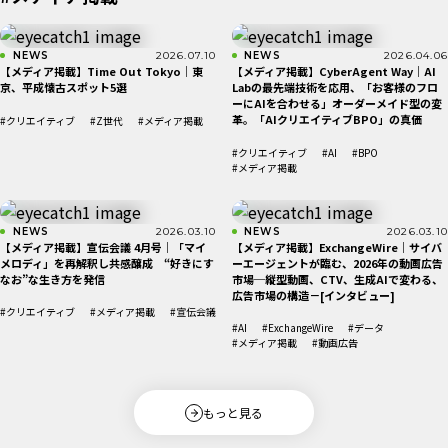
NEWS
2026.07.10
NEWS
2026.04.06
【メディア掲載】Time Out Tokyo｜東
【メディア掲載】CyberAgent Way｜AI
京、平成懐古スポット5選
Labの最先端技術を応用、「お客様のフロ
ーにAIを合わせる」オーダーメイド型の変
革。「AIクリエイティブBPO」の真価
#クリエイティブ
#Z世代
#メディア掲載
#クリエイティブ
#AI
#BPO
#メディア掲載
NEWS
2026.03.10
NEWS
2026.03.10
【メディア掲載】宣伝会議 4月号｜「マイ
【メディア掲載】ExchangeWire｜サイバ
メロディ」を再解釈し共感醸成 “好きにす
ーエージェントが臨む、2026年の動画広告
なお”な生き方を発信
市場─縦型動画、CTV、生成AIで変わる、
広告市場の構造－[インタビュー]
#クリエイティブ
#メディア掲載
#宣伝会議
#AI
#ExchangeWire
#データ
#メディア掲載
#動画広告
もっと見る