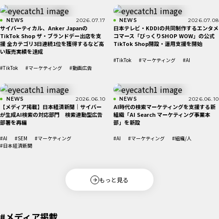
NEWS
2026.07.17
NEWS
2026.07.08
サイバーティカル、Anker Japanの
日本テレビ・KDDIの共同制作するエンタメ
TikTok Shop ザ・ブランドデー出店を支
コマース「びっくりSHOP WOW」の公式
援 全カテゴリ3日連続1位を獲得するなど高
TikTok Shop開設・運用支援を開始
い販売実績を達成
#TikTok
#マーケティング
#AI
#TikTok
#マーケティング
#動画広告
NEWS
2026.06.10
NEWS
2026.06.10
【メディア掲載】日本経済新聞｜サイバー
AI時代の検索マーケティングを支援する新
が生成AI検索の対応部門 検索連動型広告
組織「AI Search マーケティング事業本
部署を再編
部」を新設
#AI
#SEM
#マーケティング
#AI
#マーケティング
#組織/人
#日本経済新聞
もっと見る
#メディア掲載