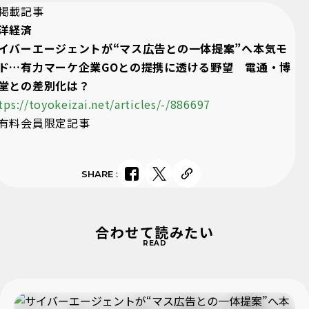
掲載記事
洋経済
イバーエージェントが“マス広告との一体提案”へ本気モ
ド…有力マーケ企業GOとの提携に透ける野望 電通・博
堂との差別化は？
tps://toyokeizai.net/articles/-/886697
有料会員限定記事
SHARE
:
合わせて読みたい
READ