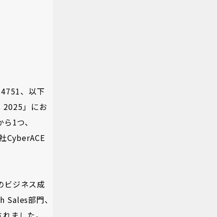
751、以下
s 2025」にお
」から1つ、
CyberACE
。
告主のビジネス成
 Sales部門、
選出されました。