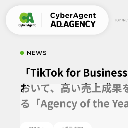
TOP
NE
NEWS
SHARE
:
「TikTok for Busines
おいて、高い売上成果
る「Agency of the 