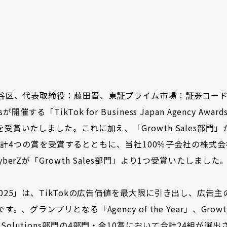
区、代表取締役：藤田晋、東証プライム市場：証券コード4
催する「TikTok for Business Japan Agency Award
ar」を受賞いたしました。これに加え、「Growth Sales部門
」から2つの計4つの賞を受賞するとともに、当社100％子会社の株式会社
社CyberZが「Growth Sales部門」より1つ受賞いたしました
y Awards 2025」は、TikTokの広告価値を最大限に引き出し、広
ンプリとなる「Agency of the Year」、Growth
eative ＆ Solutions部門の4部門・全10賞において合計24組が