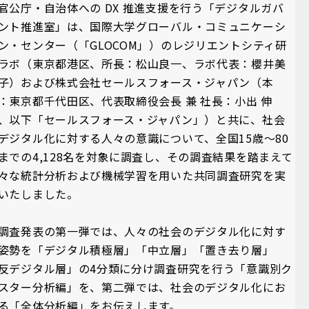
官公庁・自治体への DX 推進支援を行う「デジタルガバ
ント推進室」は、国際大学グローバル・コミュニケーシ
ン・センター（「GLOCOM」）のレジリエントシティ研
ラボ（東京都港区、所長：松山良一、ラボ代表：櫻井美
子）および株式会社セールスフォース・ジャパン（本
：東京都千代田区、代表取締役会長 兼 社長：小出 伸
、以下「セールスフォース・ジャパン」）と共に、社会
デジタル化に対する人々の意識について、全国15歳～80
までの4,128名を対象に調査し、その調査結果を踏まえて
々な統計分析および機械学習を用いた共同調査研究を実
いたしました。
調査発表の第一弾では、人々の社会のデジタル化に対す
姿勢を「デジタル積極層」「中立層」「置き去り層」
反デジタル層」の4分類に分け調査研究を行う「意識別ク
スター分析編」を、第二弾では、社会のデジタル化にお
る「全体分析編」をお伝えします。