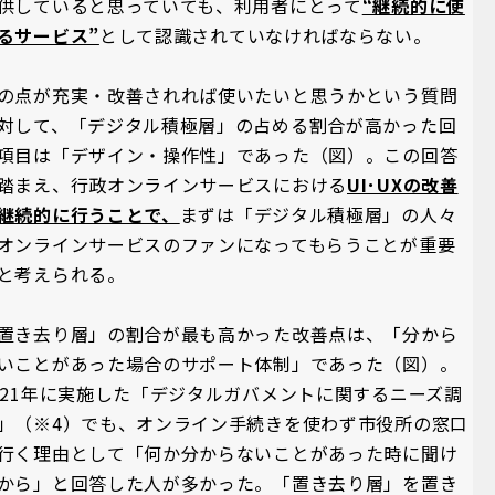
供していると思っていても、利用者にとって
“継続的に使
るサービス”
として認識されていなければならない。
の点が充実・改善されれば使いたいと思うかという質問
対して、「デジタル積極層」の占める割合が高かった回
項目は「デザイン・操作性」であった（図）。この回答
踏まえ、行政オンラインサービスにおける
UI･UXの改善
継続的に行うことで、
まずは「デジタル積極層」の人々
オンラインサービスのファンになってもらうことが重要
と考えられる。
置き去り層」の割合が最も高かった改善点は、「分から
いことがあった場合のサポート体制」であった（図）。
021年に実施した「デジタルガバメントに関するニーズ調
」（※4）でも、オンライン手続きを使わず市役所の窓口
行く理由として「何か分からないことがあった時に聞け
から」と回答した人が多かった。「置き去り層」を置き