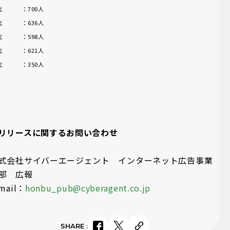
0代 ：700人
0代 ：636人
0代 ：598人
0代 ：621人
0代 ：350人
リリースに関するお問い合わせ
式会社サイバーエージェント インターネット広告事業
部 広報
mail：
honbu_pub@cyberagent.co.jp
SHARE
: