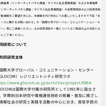
該調査票（インターネットパネル調査：デジタル社会意識調査）および本調査票
インターネットパネル調査：デジタル社会意識調査）の全質問項目および回答項目
一覧情報をご要望の方には、本情報をPDF形式にてお渡しいたしますので下記「本
リースに関するお問い合わせ」の「国際大学グローバル・コミュニケーション・セ
ター」宛にご連絡ください。なお回答項目の一覧についてはご相談の上の対応とな
ことご了承ください。
同研究について
共同研究主体
国際大学グローバル・コミュニケーション・センター
GLOCOM）レジリエントシティ研究ラボ
tps://www.glocom.ac.jp/activities/project/6864
LOCOMは国際大学付属の研究所として1991年に設立さ
、学際的日本研究や情報通信技術の発展・普及に根ざし
情報社会の研究と実践を活動の中心におき、産官学民の