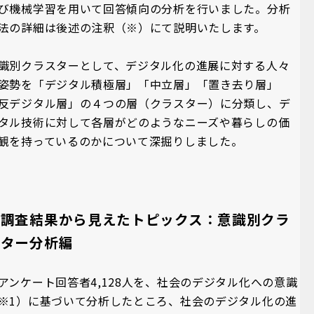
び機械学習を用いて回答傾向の分析を行いました。分析
法の詳細は後述の注釈（※）にて説明いたします。
識別クラスターとして、デジタル化の進展に対する人々
姿勢を「デジタル積極層」「中立層」「置き去り層」
反デジタル層」の４つの層（クラスター）に分類し、デ
タル技術に対して各層がどのようなニーズや暮らしの価
観を持っているのかについて深掘りしました。
■調査結果から見えたトピックス：意識別クラ
スター分析編
アンケート回答者4,128人を、社会のデジタル化への意識
※1）に基づいて分析したところ、社会のデジタル化の進