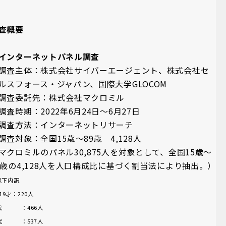
査概要
インターネットパネル調査
調査主体：株式会社サイバーエージェント、株式会社セ
ルスフォース・ジャパン、国際大学GLOCOM
調査委託先：株式会社マクロミル
調査時期：2022年6月24日～6月27日
調査方法：インターネットリサーチ
調査対象：全国15歳～89歳 4,128人
マクロミルのパネル30,875人を対象として、全国15歳～
9歳の4,128人を人口構成比に基づく割当法により抽出。）
以下内訳
-19才：220人
0代 ：466人
0代 ：537人