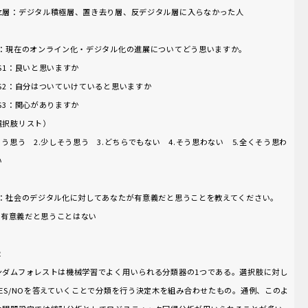
立層：デジタル積極層、置き去り層、反デジタル層に入らなかった人
1：現在のオンライン化・デジタル化の進展についてどう思いますか。
1S1：良いと思いますか
1S2：自分はついていけていると思いますか
1S3：関心がありますか
（選択肢リスト）
.そう思う 2.少しそう思う 3.どちらでもない 4.そう思わない 5.全くそう思わ
い
3：社会のデジタル化に対してあなたが有意義だと思うことを教えてください。
2. 有意義だと思うことはない
２
ンダムフォレストは機械学習でよく用いられる分類器の1つである。選択肢に対し
YES/NOを答えていくことで分類を行う決定木を組み合わせたもの。通例、このよ