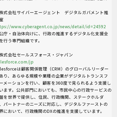
株式会社サイバーエージェント デジタルガバメント推
進室
tps://www.cyberagent.co.jp/news/detail/id=24592
公庁・自治体向けに、行政の推進するデジタル化支援全
を行う専門組織です。
株式会社セールスフォース・ジャパン
alesforce.com/jp
alesforceは顧客関係管理（CRM）のグローバルリーダー
あり、あらゆる規模や業種の企業がデジタルトランスフ
ーメーションを行い、顧客を360度で見られるよう支援し
います。公共部門においても、市民中心の行政サービスの
盤を世界で提供し、住民、行政機関、ステークホルダ
、パートナーのニーズに対応し、デジタルファーストの
界において、行政機関のDXの推進を支援しています。