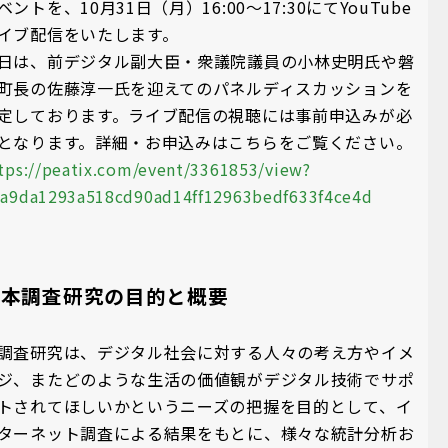
ベントを、10月31日（月）16:00～17:30にてYouTube
イブ配信をいたします。
日は、前デジタル副大臣・衆議院議員の小林史明氏や磐
町長の佐藤淳一氏を迎えてのパネルディスカッションを
定しております。ライブ配信の視聴には事前申込みが必
となります。詳細・お申込みはこちらをご覧ください。
tps://peatix.com/event/3361853/view?
a9da1293a518cd90ad14ff12963bedf633f4ce4d
■本調査研究の目的と概要
調査研究は、デジタル社会に対する人々の考え方やイメ
ジ、またどのような生活の価値観がデジタル技術でサポ
トされてほしいかというニーズの把握を目的として、イ
ターネット調査による結果をもとに、様々な統計分析お