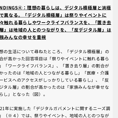
INDINGS④
：理想の暮らしは、デジタル積極層と消極
で異なる。「デジタル積極層」は祭りやイベントに
々触れる暮らしやワークライフバランスを、「置き去
層」は地域の人とのつながりを、「反デジタル層」は
族みんなの幸せを重視
想の生活について尋ねたところ、「デジタル積極層」の
合が高かった回答項目は「祭りやイベントに触れる暮ら
」「ワークライフバランス」、「置き去り層」の割合が
かったのは「地域の人とつながる暮らし」「医療・介護
ービスへのアクセスがしっかりしている暮らし」、「反
ジタル層」の割合が高かったのは「家族みんなが幸せな
らし」となった（図）。
021年に実施した「デジタルガバメントに関するニーズ調
」（※４）では、祭りやイベント、地域の人とのつなが