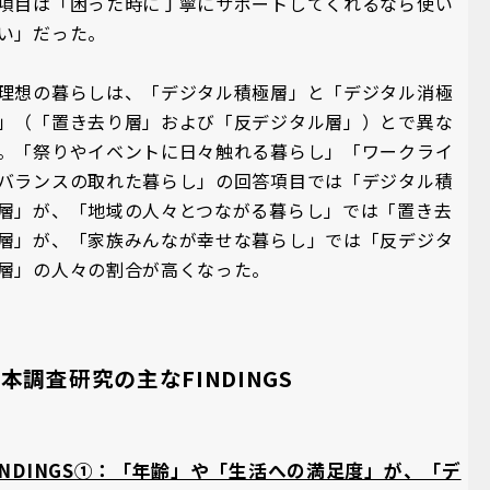
項目は「困った時に丁寧にサポートしてくれるなら使い
い」だった。
理想の暮らしは、「デジタル積極層」と「デジタル消極
」（「置き去り層」および「反デジタル層」）とで異な
。「祭りやイベントに日々触れる暮らし」「ワークライ
バランスの取れた暮らし」の回答項目では「デジタル積
層」が、「地域の人々とつながる暮らし」では「置き去
層」が、「家族みんなが幸せな暮らし」では「反デジタ
層」の人々の割合が高くなった。
本調査研究の主なFINDINGS
INDINGS①：「年齢」や「生活への満足度」が、「デ