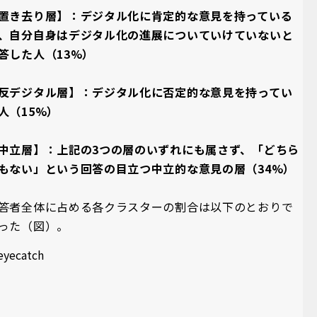
置き去り層】：デジタル化に肯定的な意見を持っている
、自分自身はデジタル化の進展についていけていないと
答した人（13%）
反デジタル層】：デジタル化に否定的な意見を持ってい
人（15%）
中立層】：上記の3つの層のいずれにも属さず、「どちら
もない」という回答の目立つ中立的な意見の層（34%）
答者全体に占める各クラスターの割合は以下のとおりで
った（図）。