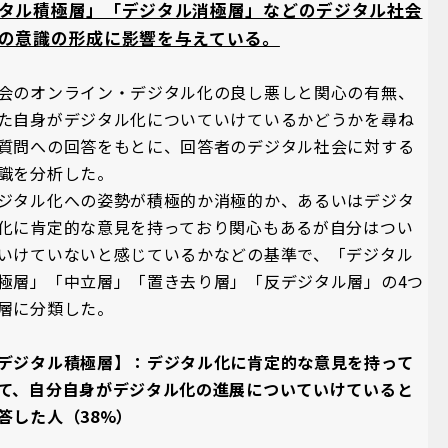
タル積極層」「デジタル消極層」などのデジタル社会
の意識の形成に影響を与えている。
会のオンライン・デジタル化の良し悪しと関心の有無、
た自身がデジタル化についていけているかどうかを尋ね
質問への回答をもとに、回答者のデジタル社会に対する
識を分析した。
ジタル化への姿勢が積極的か消極的か、あるいはデジタ
化に肯定的な意見を持っており関心もあるが自分はつい
いけていないと感じているかなどの基準で、「デジタル
極層」「中立層」「置き去り層」「反デジタル層」の4つ
層に分類した。
デジタル積極層】：デジタル化に肯定的な意見を持って
て、自分自身がデジタル化の進展についていけていると
答した人（38%）