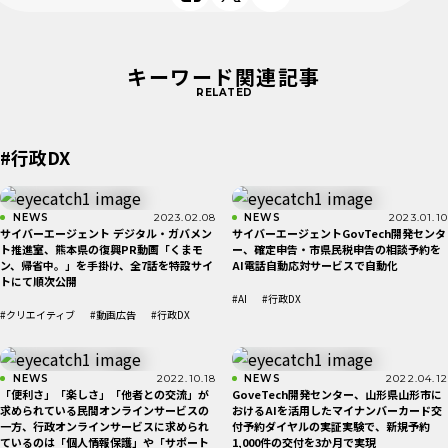
キーワード関連記事
RELATED
#行政DX
NEWS
2023.02.08
NEWS
2023.01.10
サイバーエージェント デジタル・ガバメン
サイバーエージェントGovTech開発センタ
ト推進室、熊本県の復興PR動画「くまモ
ー、確定申告・市県民税申告の相談予約を
ン、帰省中。」を手掛け、全7話を特設サイ
AI電話自動応対サービスで自動化
トにて順次公開
#AI
#行政DX
#クリエイティブ
#動画広告
#行政DX
NEWS
2022.10.18
NEWS
2022.04.12
「便利さ」「楽しさ」「他者との交流」が
GoveTech開発センター、山形県山形市に
求められている民間オンラインサービスの
おけるAIを活用したマイナンバーカード交
一方、行政オンラインサービスに求められ
付予約ダイヤルの実証実験で、新規予約
ているのは「個人情報保護」や「サポート
1,000件の交付を3か月で実現