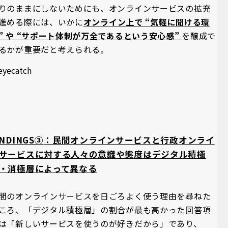
りのままにしないためにも、オンラインサービスの拡充
進める際には、いかに
オンライン上で “気軽に聞ける環
” や “サポート体制が万全であるという安心感”
を醸成で
るかが重要だと考えられる。
INDINGS③
：民間オンラインサービスと行政オンライ
サービスに対する人々の意識や態度はデジタル積極
・消極層によって異なる
間のオンラインサービスを日ごろよく使う理由を尋ねた
ころ、「デジタル積極層」の割合が最も高かった回答項
は「新しいサービスを使うのが好きだから」であり、