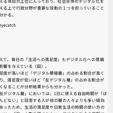
える項目の上位に入っており、社会全体のデジタル化を
える上で行政分野が重要な役割の１つを担っていること
分かる。
えて、毎日の「生活への満足度」もデジタル化への意識
影響を与えている（図）。
足度が高いほど「デジタル積極層」の占める割合が高く
り、満足度が低いほど「反デジタル層」の占める割合が
くなることが分析結果からも分かった。
反デジタル層」においては、1日に使える自由時間が「ほ
んどない」と回答する人が他の層の人々よりも多い傾向
あったため、生活の満足度や日常生活の時間の使い方の