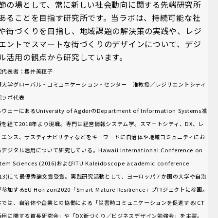
節の場として、常に新しい社会動向に関する先端研究所
あることを目指す研究所です。当ラボは、持続可能な社
や街づくりを目指し、地域課題の解決策の実践や、レジ
エントでスマートな街づくりのデザインについて、デジ
ル活用の観点から研究しています。
究代表者：櫻井美穂子
際大学グローバル・コミュニケーション・センター 准教授／レジリエントシティ
究ラボ代表
ウェーにあるUniversity of AgderのDepartment of Information Systems准
授を経て2018年より現職。専門は経営情報システム学。スマートシティ、DX、レ
リエンス、サスティナビリティなどをキーワードに自治体や地域コミュニティにお
デジタル活用について研究している。Hawaii International Conference on
stem Sciences (2016)およびITU Kaleidoscope academic conference
2013)にて最優秀論文賞受賞。実践研究活動として、ヨーロッパ７か国の大学や自治
参加するEU Horizon2020「Smart Mature Resilience」プロジェクトに参画。
本では、自治体や企業との協働による「災害時コミュニケーションを促進するICT
活用に関する首長研究会」や「DX街づくり／ビジネスデザイン勉強会」を主宰。