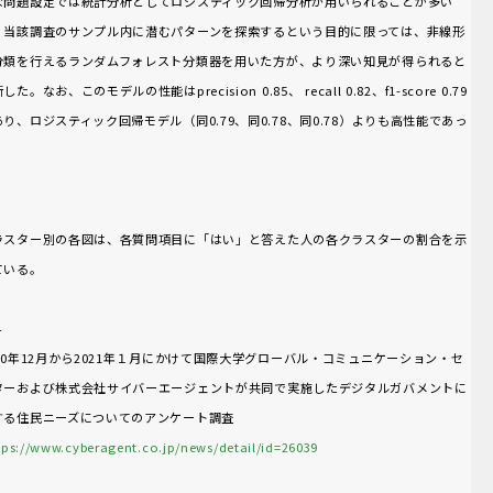
な問題設定では統計分析としてロジスティック回帰分析が用いられることが多い
、当該調査のサンプル内に潜むパターンを探索するという目的に限っては、非線形
分類を行えるランダムフォレスト分類器を用いた方が、より深い知見が得られると
した。なお、このモデルの性能はprecision 0.85、 recall 0.82、f1-score 0.79
あり、ロジスティック回帰モデル（同0.79、同0.78、同0.78）よりも高性能であっ
。
ラスター別の各図は、各質問項目に「はい」と答えた人の各クラスターの割合を示
ている。
４
020年12月から2021年１月にかけて国際大学グローバル・コミュニケーション・セ
ターおよび株式会社サイバーエージェントが共同で実施したデジタルガバメントに
する住民ニーズについてのアンケート調査
tps://www.cyberagent.co.jp/news/detail/id=26039