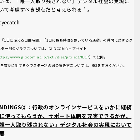
いは、「誰一人取り残されない」デジタル社会の実現に
いて考慮すべき観点だと考えられる ¹ 。
 ：「1日に使える自由時間」「1日に最も時間を割いている活動」の質問に対するク
スター別のグラフについては、GLOCOMウェブサイト
ttps://www.glocom.ac.jp/activities/project/8317
）で公開。
 ：各質問に対するクラスター別の図の読み方については、※3を参照ください。
INDINGS②
：行政のオンラインサービスをいかに継続
に使ってもらうか、サポート体制を充実できるかが、
誰一人取り残されない」デジタル社会の実現において
要