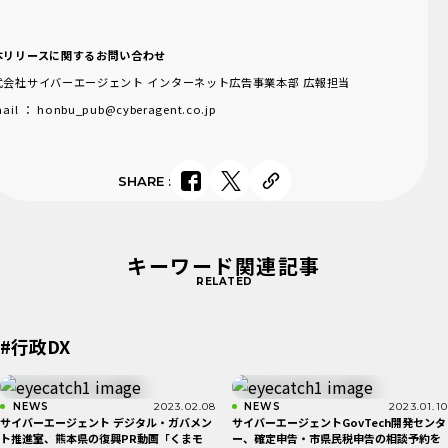
本リリースに関するお問い合わせ
式会社サイバーエージェント インターネット広告事業本部 広報担当
mail ： honbu_pub@cyberagent.co.jp
SHARE
:
キーワード関連記事
RELATED
#行政DX
NEWS
2023.02.08
NEWS
2023.01.10
サイバーエージェント デジタル・ガバメン
サイバーエージェントGovTech開発センタ
ト推進室、熊本県の復興PR動画「くまモ
ー、確定申告・市県民税申告の相談予約を