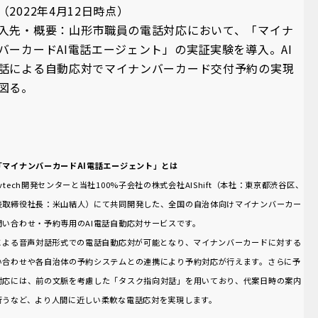
（2022年4月12日時点）
入先・概要：山形市職員の電話対応において、「マイナ
バーカードAI電話エージェント」の実証実験を導入。AI
話による自動応対でマイナンバーカード交付予約の実現
図る。
「マイナンバーカードAI電話エージェント」とは
vtech開発センターと当社100%子会社の株式会社AIShift（本社：東京都渋谷区、
表取締役社長：米山結人）にて共同開発した、全国の自治体向けマイナンバーカー
問い合わせ・予約専用のAI電話自動応対サービスです。
Iによる音声対話形式での電話自動応対が可能となり、マイナンバーカードに対する
い合わせや各自治体の予約システムとの連携により予約対応が行えます。さらに予
対応には、前の文脈を考慮した「タスク指向対話」を用いており、代案日時の案内
行うなど、より人間に近しい柔軟な電話応対を実現します。