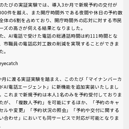
このたびの実証実験では、導入3か月で新規予約の交付が
,000件を越え、また開庁時間外である夜間や休日の予約数
全体の6割を占めており、開庁時間外の応対に対する市民
ーズの高さが伺える結果となりました。
た、AI電話で受けた電話の総通話時間は約111時間とな
、市職員の電話応対工数の削減を実現することができま
た。
か月に渡る実証実験を踏まえ、このたび「マイナンバーカ
ドAI電話エージェント」に新機能を追加実装いたしまし
。これまで新規予約は本人1名のみを予約受付しておりま
たが、「複数人予約」を可能にするほか、「予約のキャ
セルや変更」「予約状況の照会」「予約や交付に関する
い合わせ」においても同サービスで対応が可能となりま
。