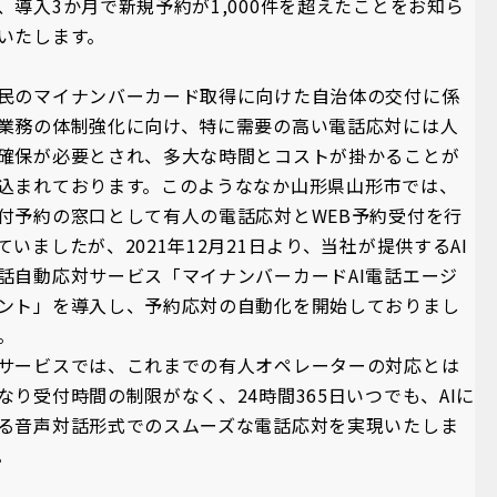
、導入3か月で新規予約が1,000件を超えたことをお知ら
いたします。
民のマイナンバーカード取得に向けた自治体の交付に係
業務の体制強化に向け、特に需要の高い電話応対には人
確保が必要とされ、多大な時間とコストが掛かることが
込まれております。このようななか山形県山形市では、
付予約の窓口として有人の電話応対とWEB予約受付を行
ていましたが、2021年12月21日より、当社が提供するAI
話自動応対サービス「マイナンバーカードAI電話エージ
ント」を導入し、予約応対の自動化を開始しておりまし
。
サービスでは、これまでの有人オペレーターの対応とは
なり受付時間の制限がなく、24時間365日いつでも、AIに
る音声対話形式でのスムーズな電話応対を実現いたしま
。