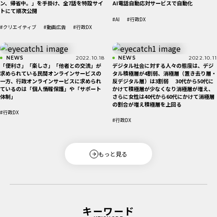
ン、帰省中。」を手掛け、全7話を特設サイ
AI電話自動応対サービスで自動化
トにて順次公開
#AI
#行政DX
#クリエイティブ
#動画広告
#行政DX
NEWS
2022.10.18
NEWS
2022.10.11
「便利さ」「楽しさ」「他者との交流」が
デジタル社会に対する人々の態度は、デジ
求められている民間オンラインサービスの
タル積極層が4割弱、消極層（置き去り層・
一方、行政オンラインサービスに求められ
反デジタル層）は3割弱 30代から50代に
ているのは「個人情報保護」や「サポート
かけて積極層が少なくなり消極層が増え、
体制」
さらに女性は40代から60代にかけて消極層
の割合が増え積極層を上回る
#行政DX
#行政DX
もっと見る
キーワード