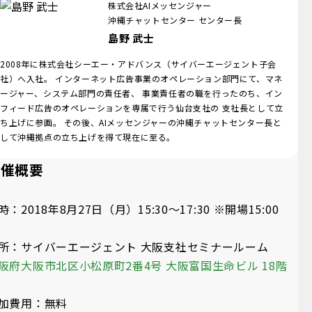
株式会社AIメッセンジャー
沖縄チャットセンター センター長
島野 武士
2008年に株式会社シーエー・アドバンス（サイバーエージェント子会
社）へ入社。 インターネット広告事業のオペレーション部門にて、マネ
ージャー、システム部門の責任者、 事業責任者の職を行ったのち、イン
フィード広告のオペレーションを専属で行う仙台支社の 支社長として立
ち上げに参画。 その後、AIメッセンジャーの沖縄チャットセンター長と
して沖縄拠点の立ち上げを得て現在に至る。
開催概要
時：2018年8月27日（月）15:30～17:30 ※開場15:00
所：サイバーエージェント 大阪支社セミナールーム
阪府大阪市北区小松原町2番4号 大阪富国生命ビル 18階
加費用：無料