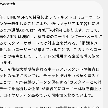
年、LINEやSNSの普及によってテキストコミュニケーシ
ンが一般化したことにより、通信キャリア事業各社にお
る音声通話ARPUは年々低下の傾向にあります。対して、
声外ARPUは増加し、従来型のコールセンターやメールに
るカスタマーサポートでは対応出来兼ねる、“電話やメー
をしないユーザー”が増えていることで、このようなユー
ーとの接点として、チャットを活用する企業も増え始め
います。
た、今後拡大が期待されるホームアシスタントや接客ロ
ットの領域においても、チャット技術をいち早く導入す
ことで、音声会話のデータを保有する“カスタマーとの対
データを蓄積した企業”が継続的にユーザー体験を向上さ
、ロイヤリティを高めていく可能性を秘めています。