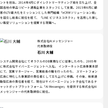
ントを担当。2014年4月にダイレクトマーケティング局を立ち上げ、全
国各地の単品リピート通販企業をスタッフとして支援。2015年6月に顧
客のLTV最大化をミッションとした専門組織「eCRMソリューション局」
を設立し局長に就任を経て、「LINE ビジネスコネクト」を活用した新し
い販促ソリューションを提案する現職へ。
株式会社AIメッセンジャー
代表取締役
石川 大輔
システム開発会社にてオラクルのDB業務などに従事したのち、2005年
に株式会社サイバーエージェントへ入社。 インターネット広告事業本部
にて、営業マネージャー、営業局長の職を行ったのち、 スマートフォン
広告に特化した事業部の責任者として立ち上げに参画。その後、検索連
動型広告の責任者を経て、現在はサイバーエージェント子会社であるチ
ャットボットプラットフォーム「AI Messenger」を提供する株式会社AI
メッセンジャーの代表取締役に就任。