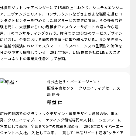
外資系ソフトウェアベンダーにて15年以上にわたり、システムエンジニ
ア、エヴァンジェリスト、コンサルタントなどさまざまな職種を通じコ
ンタクトセンターを中心とした顧客サービス業界に貢献。その多彩な経
験を元に、大規模から中小規模までカスタマーサポートの設立から運
用、ITのコンサルティングを行う。昨今ではCX分野のサービスデザイン
に注力し、企業における顧客価値向上に取り組んでいる。また業界誌へ
の連載や講演においてカスタマー・エクスペリエンスの重要性と価値を
分かりやすく解説している。2017年6月、LINE株式会社にLINE カスタ
マーコネクトの事業責任者として参画。
株式会社サイバーエージェント
販促革命センター クリエイティブセールス
局 局長
稲益 仁
広告代理店でのグラフィックデザイン・編集デザイン経験の後、米国
発、クリエイティブ、マーケティング領域専門の人材エージェンシーに
営業として勤務。全世界で5位の成績を収める。 2006年にサイバーエー
ジェントへ入社。 入社して以来、一貫して“単品リピート通販”クライア