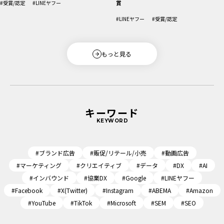
賞
#受賞/認定
#LINEヤフー
#LINEヤフー
#受賞/認定
もっと見る
キーワード
KEYWORD
#ブランド広告
#販促/リテール/小売
#動画広告
#マーケティング
#クリエイティブ
#データ
#DX
#AI
#インバウンド
#協業DX
#Google
#LINEヤフー
#Facebook
#X(Twitter)
#Instagram
#ABEMA
#Amazon
#YouTube
#TikTok
#Microsoft
#SEM
#SEO