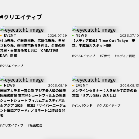
#クリエイティブ
EVENT
2026.07.29
NEWS
2026.07.10
杉山央氏、伊藤直樹氏、広屋佑規氏、きだ
【メディア掲載】Time Out Tokyo｜東
さおり氏、蜷川実花氏らを迎え、企業の経
京、平成懐古スポット5選
営層・事業責任者と共に「CREATIVE
DAY」開催
#クリエイティブ
#Z世代
#メディア掲載
#クリエイティブ
NEWS
2026.05.19
EVENT
2026.05.13
米国アカデミー賞公認 アジア最大級の国際
オンラインセミナー：人を動かす広告の新
短編映画祭 東京発ショートフィルムの祭典
常識「リアル体験」の力とは
ショートショート フィルムフェスティバル
& アジア 2026 第2回「サイバーエージェ
#インバウンド
#クリエイティブ
ント縦型アワード」ノミネート12作品を発
表
#クリエイティブ
#動画広告