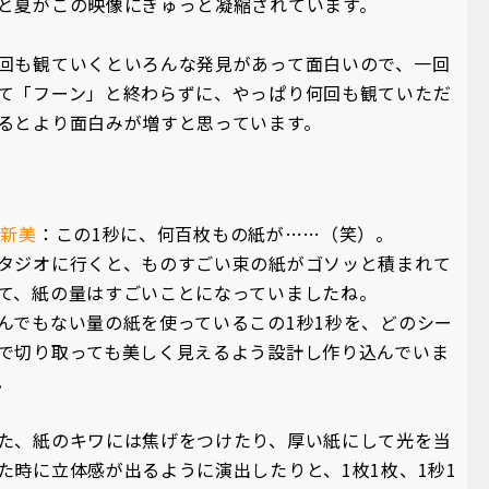
と夏がこの映像にぎゅっと凝縮されています。
回も観ていくといろんな発見があって面白いので、一回
て「フーン」と終わらずに、やっぱり何回も観ていただ
るとより面白みが増すと思っています。
A新美
：この1秒に、何百枚もの紙が……（笑）。
タジオに行くと、ものすごい束の紙がゴソッと積まれて
て、紙の量はすごいことになっていましたね。
んでもない量の紙を使っているこの1秒1秒を、どのシー
で切り取っても美しく見えるよう設計し作り込んでいま
。
た、紙のキワには焦げをつけたり、厚い紙にして光を当
た時に立体感が出るように演出したりと、1枚1枚、1秒1