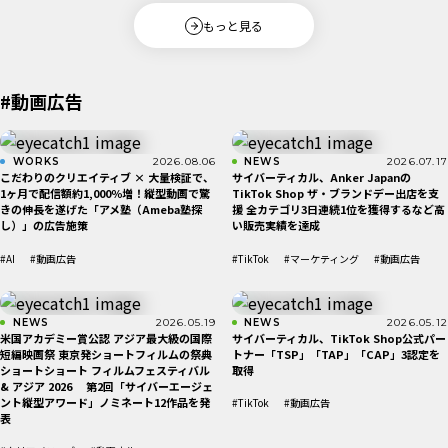
もっと見る
#動画広告
WORKS
2026.08.06
NEWS
2026.07.17
こだわりのクリエイティブ × 大量検証で、
サイバーティカル、Anker Japanの
1ヶ月で配信額約1,000％増！縦型動画で驚
TikTok Shop ザ・ブランドデー出店を支
きの伸長を遂げた「アメ塾（Ameba塾探
援 全カテゴリ3日連続1位を獲得するなど高
し）」の広告施策
い販売実績を達成
#AI
#動画広告
#TikTok
#マーケティング
#動画広告
NEWS
2026.05.19
NEWS
2026.05.12
米国アカデミー賞公認 アジア最大級の国際
サイバーティカル、TikTok Shop公式パー
短編映画祭 東京発ショートフィルムの祭典
トナー「TSP」「TAP」「CAP」3認定を
ショートショート フィルムフェスティバル
取得
& アジア 2026 第2回「サイバーエージェ
ント縦型アワード」ノミネート12作品を発
#TikTok
#動画広告
表