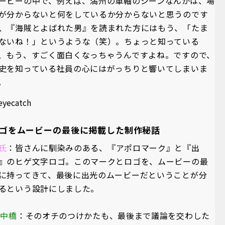
ービーの中で、例えば、満州の車軸のシーンなんかは、場
が分からないと何をしているか分からないと思うのです
、『海賊とよばれた男』を読まれた方にはもう、「たま
ないね！」というような（笑）。ちょっと知っている
、もう、すごく面白くなっちゃうんですよね。ですので、
史を知っている社員の心にはがっちりと響いてしまいま
。
ゴをムービーの最後に掲載した制作秘話
氏
：皆さんに馴染みのある、『アポロマーク』と『出
』のヒゲ文字ロゴ。このマークとロゴを、ムービーの最
に持ってきて、最後に出光のムービーだということが分
るという設計にしました。
A中橋
：そのオチのつけかたも、最後まで議論を交わした