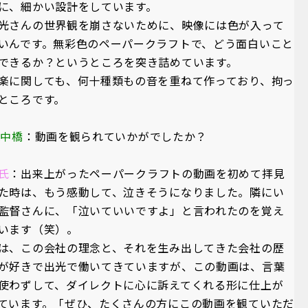
に、細かい設計をしています。
光さんの世界観を崩さないために、映像には色が入って
いんです。無彩色のペーパークラフトで、どう面白いこと
できるか？というところを突き詰めています。
楽に関しても、何十種類もの音を重ねて作っており、拘っ
ところです。
A中橋
：動画を観られていかがでしたか？
氏
：出来上がったペーパークラフトの動画を初めて拝見
た時は、もう感動して、泣きそうになりました。隣にい
監督さんに、「泣いていいですよ」と言われたのを覚え
います（笑）。
は、この会社の理念と、それを生み出してきた会社の歴
が好きで出光で働いてきていますが、この動画は、言葉
使わずして、ダイレクトに心に訴えてくれる形に仕上が
ています。「ぜひ、たくさんの方にこの動画を観ていただ