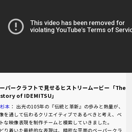
ーパークラフトで見せるヒストリームービー「The
istory of IDEMITSU」
A杉本
： 出光の105年の『伝統と革新』の歩みと熱量が、
像を通して伝わるクリエイティブであるべきと考え、ベ
トな映像表現を制作チームと模索していきました。
どり着いた最終的な表現は、精密な平面のペーパークラ