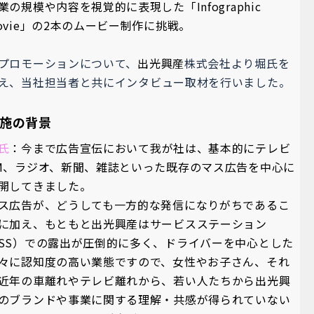
業の規模や内容を視覚的に表現した「Infographic
ovie」の2本のムービー制作に挑戦。
プロモーションについて、
出光興産
株式会社より堀氏
を
え、
当社担当者と共にインタビュー取材を行いました。
施の背景
氏
：今まで広告宣伝において我が社は、基本的にテレビ
M、ラジオ、新聞、雑誌といった既存のマス広告を中心に
開してきました。
ス広告が、どうしても一方的な発信になりがちであるこ
に加え、もともと出光興産はサービスステーション
SS）での露出が圧倒的に多く、ドライバーを中心とした
々に認知度の高い業態ですので、女性やお子さん、それ
近年の車離れやテレビ離れから、若い人たちから出光興
のブランドや事業に関する理解・共感が得られていない