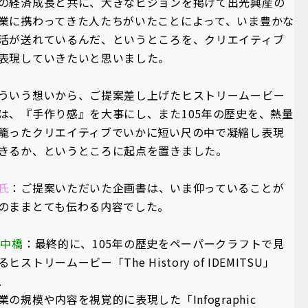
の経済成長と共に、大きなビジョンを掲げて出光興産の
業に携わってきた人たちがいたことによって、いま豊かな
活が送れているんだ、というところを、クリエイティブ
表現していきたいと思いました。
ういう想いから、ご提案差し上げたヒストリームービー
は、『手作り感』を大事にし、また105年の歴史を、熱量
籠ったクリエイティブでいかに短い尺の中で凝縮し表現
きるか、というところに起点を置きました。
氏
：ご提案いただいた企画書は、いま仰っていることが
のままとても伝わる内容でした。
A中橋
：最終的に、105年の歴史をペーパークラフトで見
るヒストリームービー「The History of IDEMITSU」
、
業の規模や内容を視覚的に表現した「Infographic