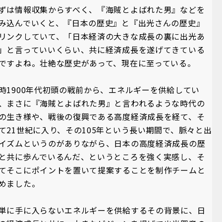
ずは情報収集からすべく、『海賊とよばれた男』などを
み込んでいくと、『日本の歴史』と『出光さんの歴史』
リンクしていて、「日本経済の大きな成長の裏に出光あ
」と言っていいくらい、共に経済成長を遂げてきている
ですよね。壮絶な歴史があって、現在に至っている。
時1900年代初頭の戦前から、エネルギーを供給してい
、まさに『海賊とよばれた男』と言われるような時代の
の生き様や、戦後の復興である高度経済成長を経て、そ
て21世紀に入り、その105年という長い期間で、脈々と出
イズムというのがありながら、日本の高度経済成長の歴
と共に歩んでいるんだ、というところを強く実感し、そ
てそこにポイントを置いて提案することを制作チームと
めました。
単に手に入らないエネルギーを供給するその背景に、日