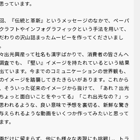
思っています。
回、『伝統と革新』というメッセージのなかで、ペーパ
クラフトやインフォグラフィックという手法を用いて、
だわりの沢山詰まったムービーを作ってくださいまし
。
々出光興産って社名も漢字ばかりで、消費者の皆さんへ
調査でも、『堅い』イメージを持たれているという結果
出ています。今までのコミュニケーションの世界観も、
のイメージを踏襲してきたきらいがあります。これから
、そういった従来のイメージから抜けて、「あれ？出光
ちょっと面白いことをやってる」「これ出光なの？」っ
思われるような、良い意味で予想を裏切る、新鮮な驚き
与えられるような動画をいくつか作ってみたいと思って
ます。
画だけに留まらず、他にも様々な表現にも挑戦し、トラ