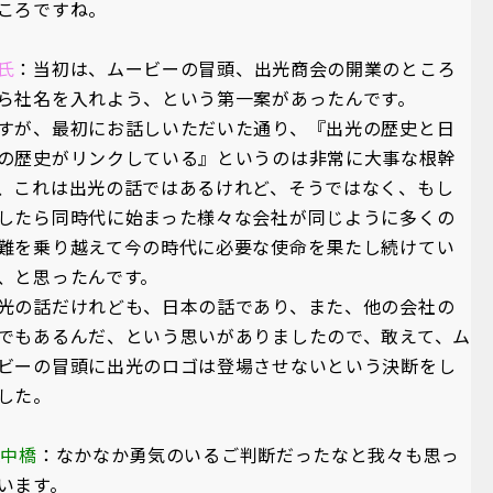
ころですね。
氏
：当初は、ムービーの冒頭、出光商会の開業のところ
ら社名を入れよう、という第一案があったんです。
すが、最初にお話しいただいた通り、『出光の歴史と日
の歴史がリンクしている』というのは非常に大事な根幹
、これは出光の話ではあるけれど、そうではなく、もし
したら同時代に始まった様々な会社が同じように多くの
難を乗り越えて今の時代に必要な使命を果たし続けてい
、と思ったんです。
光の話だけれども、日本の話であり、また、他の会社の
でもあるんだ、という思いがありましたので、敢えて、ム
ビーの冒頭に出光のロゴは登場させないという決断をし
した。
A中橋
：なかなか勇気のいるご判断だったなと我々も思っ
います。