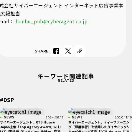
式会社サイバーエージェント インターネット広告事業本
 広報担当
mail
：
honbu_pub@cyberagent.co.jp
SHARE
:
キーワード関連記事
RELATED
#DSP
NEWS
2024.06.19
NEWS
2020.11.19
サイバーエージェント、RTB House
サイバーエージェント、ディープラーニン
Japan主催「Top Agency Award」にお
グ（深層学習）を活用したダイナミックリ
いて 2期連続「Platinum」を唯一、受賞
ターゲティング広告「RTB House」にお