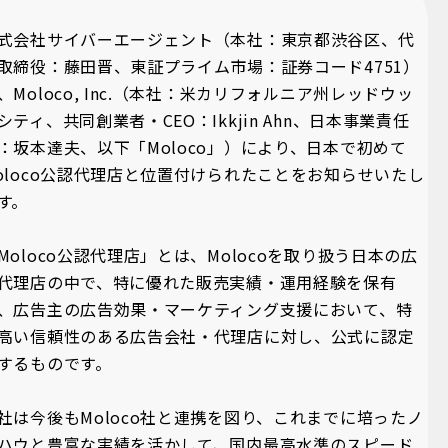
式会社サイバーエージェント（本社：東京都渋谷区、代
取締役：藤田晋、東証プライム市場：証券コード4751）
、Moloco, Inc.（本社：米カリフォルニア州レッドウッ
シティ、共同創業者・CEO：Ikkjin Ahn、日本事業責任
：坂本達夫、以下「Moloco」）により、日本で初めて
oloco公認代理店と位置付けられたことをお知らせいたし
す。
Moloco公認代理店」とは、Molocoを取り扱う日本の広
代理店の中で、特に優れた販売実績・運用経験を保有
、広告主の広告効果・マーケティング支援において、特
高い信頼性のある広告会社・代理店に対し、公式に認定
するものです。
社は今後もMoloco社と連携を図り、これまでに培ったノ
ハウと豊富な実績を活かして、国内最高水準のスピード