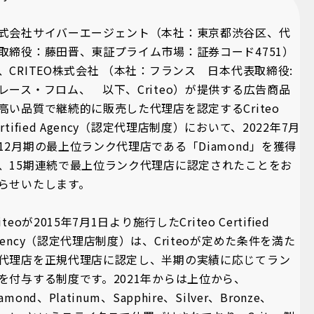
式会社サイバーエージェント（本社：東京都渋谷区、代
取締役：藤田晋、東証プライム市場：証券コード4751）
、CRITEO株式会社 （本社：フランス 日本代表取締役:
レース・フロム、 以下、Criteo）が提供する広告商品
高い品質で継続的に販売した代理店を認定するCriteo
ertified Agency（認定代理店制度）において、2022年7月
12月期の最上位ランク代理店である「Diamond」を獲得
、15期連続で最上位ランク代理店に認定されたことをお
らせいたします。
riteoが2015年7月1日より施行したCriteo Certified
gency（認定代理店制度）は、Criteoが定めた条件を満た
代理店を正規代理店に認定し、半期の実績に応じてラン
を付与する制度です。2021年からは上位から、
iamond、Platinum、Sapphire、Silver、Bronze、