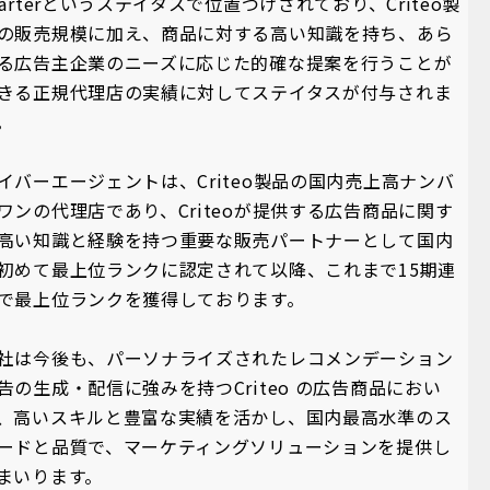
tarterというステイタスで位置づけされており、Criteo製
の販売規模に加え、商品に対する高い知識を持ち、あら
る広告主企業のニーズに応じた的確な提案を行うことが
きる正規代理店の実績に対してステイタスが付与されま
。
イバーエージェントは、Criteo製品の国内売上高ナンバ
ワンの代理店であり、Criteoが提供する広告商品に関す
高い知識と経験を持つ重要な販売パートナーとして国内
初めて最上位ランクに認定されて以降、これまで15期連
で最上位ランクを獲得しております。
社は今後も、パーソナライズされたレコメンデーション
告の生成・配信に強みを持つCriteo の広告商品におい
、高いスキルと豊富な実績を活かし、国内最高水準のス
ードと品質で、マーケティングソリューションを提供し
まいります。