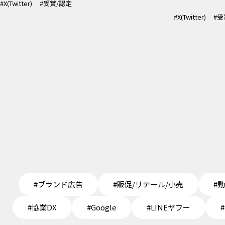
#X(Twitter)
#受賞/認定
#X(Twitter)
#受
#ブランド広告
#販促/リテール/小売
#
#協業DX
#Google
#LINEヤフー
#