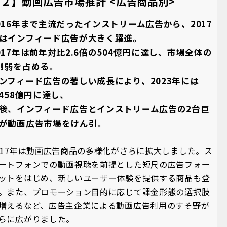
２】動画広告市場推計 <広告商品別>
016年まで主流だったインストリーム広告から、2017
はインフィード広告が大きく躍進。
017年は前年対比2.6倍の504億円に達し、市場全体の
割弱を占める。
ンフィード広告の著しい成長により、2023年には
,458億円に達し、
後、インフィード広告とインストリーム広告の2台巨
が動画広告市場をけん引。
017年は動画広告商品の多様化がさらに拡大しました。ス
ートフォンでの動画視聴を前提とした短尺の広告フォー
ットをはじめ、新しいユーザー体験を提供する商品も登
。また、プロモーション目的に応じて課金形態の選択肢
増えるなど、広告主企業による動画広告利用のすそ野が
らに広がりました。