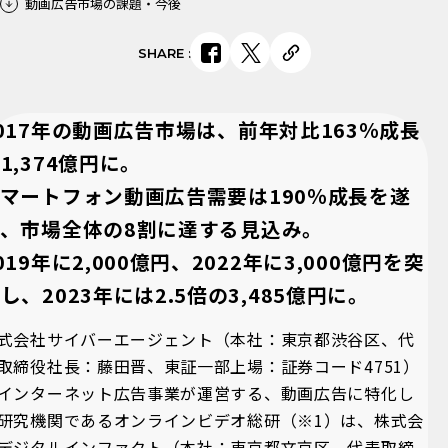
動画広告市場の課題・今後
SHARE
:
017年の動画広告市場は、前年対比163％成長
1,374億円に。
マートフォン動画広告需要は190％成長を遂
げ、市場全体の8割に達する見込み。
019年に2,000億円、2022年に3,000億円を突
し、2023年には2.5倍の3,485億円に。
式会社サイバーエージェント（本社：東京都渋谷区、代
取締役社長：藤田晋、東証一部上場：証券コード4751）
インターネット広告事業が運営する、動画広告に特化し
研究機関であるオンラインビデオ総研（※1）は、株式会
デジタルインファクト（本社：東京都文京区、代表取締