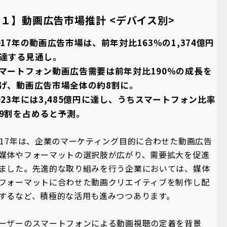
１】動画広告市場推計 <デバイス別>
017年の動画広告市場は、前年対比163％の1,374億円
達する見通し。
マートフォン動画広告需要は前年対比190％の成長を
げ、動画広告市場全体の約8割に。
023年には3,485億円に達し、うちスマートフォン比率
9割を占めると予測。
017年は、企業のマーケティング目的に合わせた動画広告
媒体やフォーマットの選択肢が広がり、需要拡大を促進
ました。先進的な取り組みを行う企業においては、媒体
フォーマットに合わせた動画クリエイティブを制作し配
するなど、積極的な活用も進みつつあります。
ーザーのスマートフォンによる動画視聴の定着を背景