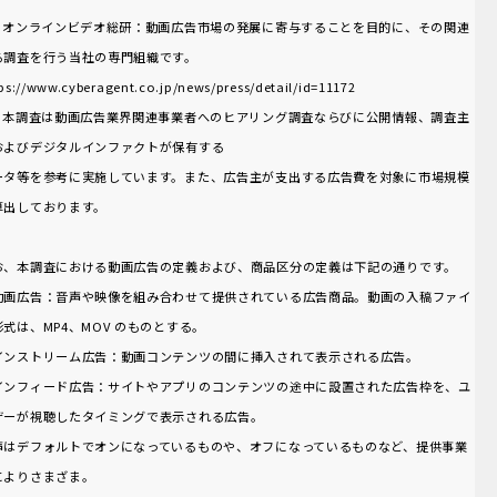
1 オンラインビデオ総研：動画広告市場の発展に寄与することを目的に、その関連
る調査を行う当社の専門組織です。
ps://www.cyberagent.co.jp/news/press/detail/id=11172
2 本調査は動画広告業界関連事業者へのヒアリング調査ならびに公開情報、調査主
およびデジタルインファクトが保有する
ータ等を参考に実施しています。また、広告主が支出する広告費を対象に市場規模
算出しております。
お、本調査における動画広告の定義および、商品区分の定義は下記の通りです。
動画広告：音声や映像を組み合わせて提供されている広告商品。動画の入稿ファイ
形式は、MP4、MOV のものとする。
インストリーム広告：動画コンテンツの間に挿入されて表示される広告。
インフィード広告：サイトやアプリのコンテンツの途中に設置された広告枠を、ユ
ザーが視聴したタイミングで表示される広告。
声はデフォルトでオンになっているものや、オフになっているものなど、提供事業
によりさまざま。