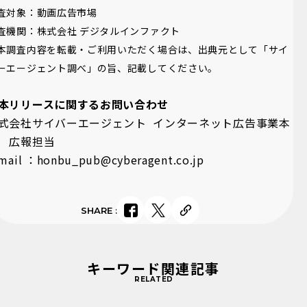
査対象：動画広告市場
査機関：株式会社 デジタルインファクト
本調査内容を転載・ご利用いただく場合は、出典元として「サイ
ーエージェント調べ」の旨、記載してください。
本リリースに関するお問い合わせ
式会社サイバーエージェント インターネット広告事業本
 広報担当
mail ：honbu_pub@cyberagent.co.jp
SHARE
:
キーワード関連記事
RELATED