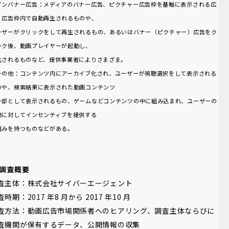
インバナー広告：メディアのバナー広告、ピクチャー広告枠を基軸に表示される広
。広告枠内で自動再生されるものや、
ーザーがクリックをして再生されるもの、あるいはバナー（ピクチャー）広告をク
ック後、動画プレイヤーが起動し、
生されるものなど、提供事業者によりさまざま。
その他：コンテンツ内にアーカイブ化され、ユーザーが視聴選択をして表示される
のや、検索結果に表示された動画コンテンツ
一部として表示されるもの、ゲームなどコンテンツの中に組み込まれ、ユーザーの
聴に対してインセンティブを提供する
組みを持つものなどがある。
 調査概要
査主体：株式会社サイバーエージェント
査時期：2017 年8 月から 2017 年10 月
査方法：動画広告市場関係者へのヒアリング、調査主体ならびに
査機関が保有するデータ、公開情報の収集