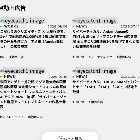
#動画広告
WORKS
2026.08.06
NEWS
2026.07.17
こだわりのクリエイティブ × 大量検証で、
サイバーティカル、Anker Japanの
1ヶ月で配信額約1,000％増！縦型動画で驚
TikTok Shop ザ・ブランドデー出店を支
きの伸長を遂げた「アメ塾（Ameba塾探
援 全カテゴリ3日連続1位を獲得するなど高
し）」の広告施策
い販売実績を達成
#AI
#動画広告
#TikTok
#マーケティング
#動画広告
NEWS
2026.05.19
NEWS
2026.05.12
米国アカデミー賞公認 アジア最大級の国際
サイバーティカル、TikTok Shop公式パー
短編映画祭 東京発ショートフィルムの祭典
トナー「TSP」「TAP」「CAP」3認定を
ショートショート フィルムフェスティバル
取得
& アジア 2026 第2回「サイバーエージェ
ント縦型アワード」ノミネート12作品を発
#TikTok
#動画広告
表
#クリエイティブ
#動画広告
もっと見る