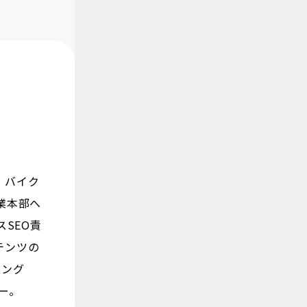
、バイク
業本部へ
スSEO責
テンツの
ィング
バー。