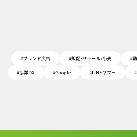
#ブランド広告
#販促/リテール/小売
#
#協業DX
#Google
#LINEヤフー
#