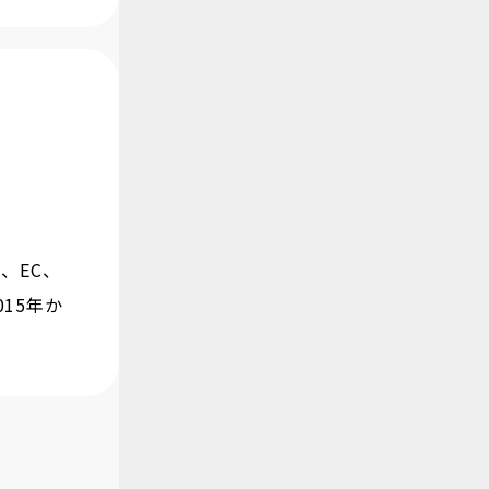
、EC、
15年か